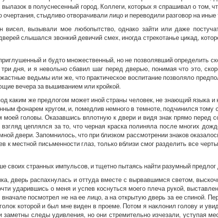
вылазок в полуснесенный город. Коллеги, которых я спрашивал о том, чт
о очертания, стыдливо отворачивали лицо и переводили разговор на иные
он висел, вызывали мое любопытство, однако зайти или даже постуча
дверей слышался звонкий девичий смех, иногда стрекотанье цикад, котор
ех, приглушенный и будто множественный, но не позволявший определить с
три дня, и я невольно сбавил шаг перед дверью, понимая что это, ско
, ужастные ведьмы или же, что практическое воспитание позволяло предп
ющие вечера за вышиванием или кройкой.
од каким же предлогом может иной страны человек, не знающий языка и 
ным фонарем кругом, и, помедлив немного в темноте, подчинился тому 
 моей головы. Оказавшись вплотную к двери и видя знак прямо перед со
е взгляд цеплялся за то, что черная краска полиняла после многих дожд
емной двери. Запомнилось, что при близком рассмотрении знаков оказалос
ев к местной письменности глаз, только вблизи смог разделить все черт
е своих странных импульсов, и тщетно пытаясь найти разумный предлог д
мка, дверь распахнулась и оттуда вместе с вырвавшимся светом, выскоч
очти ударившись о меня и успев коснуться моего плеча рукой, выставле
 вначале посмотрел не на ее лицо, а на открытую дверь за ее спиной. Пе
голок которой и был мне виден в проеме. Потом я наклонил голову и уви
 заметны следы удивления, но они стремительно изчезали, уступая ме