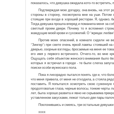
показалось, что девушка ожидала кото-то встретить, 
Подтверждая мою догадку, она вновь, на этот р
стороны в сторону, посмотрела мне на уши. Потом о
стоящие при входе в хороший ресторан. Я, однако, б
Тогда девушка прошла вперед и поманила меня за собо
светлый проем двери. Почему то я вспомнил строк
жаждущие моей крови и сухожилий. О "жрицах любви" 
Против моих опасений, в комнате сидели не в
"Зингер") при свете очень яркой лампы стоявшей на
дверью, озорные взгляды, бросаемые на меня ее това
его имя у первого встречного. Отчего-то, во мне 
Ощущать себя объектом женского внимания было безу
которых я встречал в городе - те были слегка зап
поиски особи мужескаго пола.
Пока я лихорадно пытался понять где и, что бол
что меня привела, от меня не отходила, а стояла ряд
поставить. Я попытался осмотреть свою суженную б
продолговатые глаза, черные волосы, тонкие черты л
лет, была хорошо развита и явно не скрываема прекра
уставленном закусками, лежат только две пары палоч
Поклонившись и смеясь, три остальные девушки 
хххх