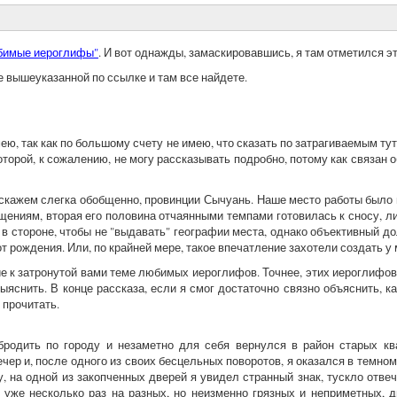
бимые иероглифы"
. И вот однажды, замаскировавшись, я там отметился э
те вышеуказанной по ссылке и там все найдете.
ю, так как по большому счету не имею, что сказать по затрагиваемым тут 
которой, к сожалению, не могу рассказывать подробно, потому как связа
в, скажем слегка обобщенно, провинции Сычуань. Наше место работы было 
ущениям, вторая его половина отчаянными темпами готовилась к сносу, л
в стороне, чтобы не "выдавать" географии места, однако объективный до
 от рождения. Или, по крайней мере, такое впечатление захотели создать у
е к затронутой вами теме любимых иероглифов. Точнее, этих иероглифов дв
выяснить. В конце рассказа, если я смог достаточно связно объяснить, к
о прочитать.
родить по городу и незаметно для себя вернулся в район старых квар
чер и, после одного из своих бесцельных поворотов, я оказался в темно
 на одной из закопченных дверей я увидел странный знак, тускло отве
 уже несколько раз на разных, но неизменно грязных и неприметных, д