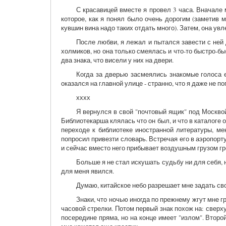
С красавицей вместе я провел 3 часа. Вначале 
которое, как я понял было очень дорогим (заметив 
кувшин вина надо таких отдать много). Затем, она увл
После любви, я лежал и пытался завести с ней
холмиков, но она только смеялась и что-то быстро-бы
два знака, что висели у них на двери.
Когда за дверью засмеялись знакомые голоса е
оказался на главной улице - странно, что я даже не п
хххх
Я вернулся в свой "почтовый ящик" под Москвой
Библиотекарша клялась что он был, и что в каталоге о
переходе к библиотеке иностранной литературы, ме
попросил привезти словарь. Встречая его в аэропорт
и сейчас вместо него прибывает воздушным грузом гр
Больше я не стал искушать судьбу ни для себя, 
для меня явился.
Думаю, китайское небо разрешает мне задать свой
Знаки, что ночью иногда по прежнему жгут мне г
часовой стрелки. Потом первый знак похож на: сверху
посередине пряма, но на конце имеет "излом". Второ