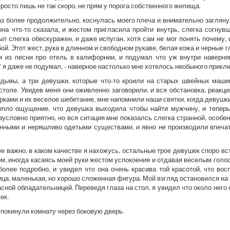
просто лишь не так скоро, не прям у порога собственного жилища.
аз более продолжительно, коснулась моего плеча и внимательно заглянул
на что-то сказала, и жестом пригласила пройти внутрь, слегка согнув
ыл слегка обескуражен, и даже испуган, хотя сам не мог понять почему,
й. Этот жест, рука в длинном и свободном рукаве, белая кожа и черные гл
и из песни про отель в калифорнии, и подумал что уж внутри наверн
я даже не подумал, - наверное настолько мне хотелось необыного прикл
едьмы, а три девушки, которые что-то кроили на старых швейных маши
 столе. Увидев меня они оживленно заговорили, и вся обстановка, реакц
рками и их веселое шебетание, мне напомнили наши святки, когда девушк
крепло ощущение, что девушка выходила чтобы найти мужчину, и тепер
словно приятно, но вся ситация мне показалсь слегка странной, особе
уганными и неряшливо одетыми существами, и явно не производили впеч
ее важно, в каком качестве я нахожусь, остальные трое девушек споро вст
ом, иногда касаясь моей руки жестом успокоения и отдавая веселым голос
олее подробно, и увидел что она очень красива той красотой, что во
ица, маленькая, но хорошо сложенная фигура. Мой взгляд остановился на
сной обладательницей. Переведя глаза на стол, я увидел что около него с
ек.
покинули комнату через боковую дверь.