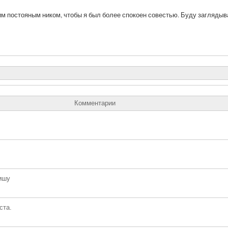
м постояным ником, чтобы я был более спокоен совестью. Буду заглядыва
Комментарии
ишу
ста.