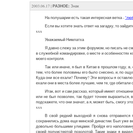
2003.06.17
|
РАЗНОЕ:
Знак
На полушарии есть такая интересная ветка -
"лю
Если вы хотите знать ответ на загадку, то зайди
xxx
Уважаемый Нимлатха
Я давно слежу за этим форумом, но писать не сме
в служебной командировке, о месте и особенностях 
моего контроля.
Так или иначе, я был в Китае в прошлом году, 
тем, что более половины его было снесено, и, по ощ
Куда они все ехали? Почему? Эти вопросы я оставлю 
ехали они в места более лучшие, чем те, где обитали
Итак, вот и сам рассказ, который имеет отношени
или не был позволен, так будет точнее выразиться, 
подскажете, что они значат, а я, может быть, смогу эт
xxx
В свой редкий выходной я снова отправился б
сохранились дома еще минской династии. Был уже ве
довольно большими улицами. Пройдя его наполовину,
своей полуистертой позолотой. Такие знаки я видел