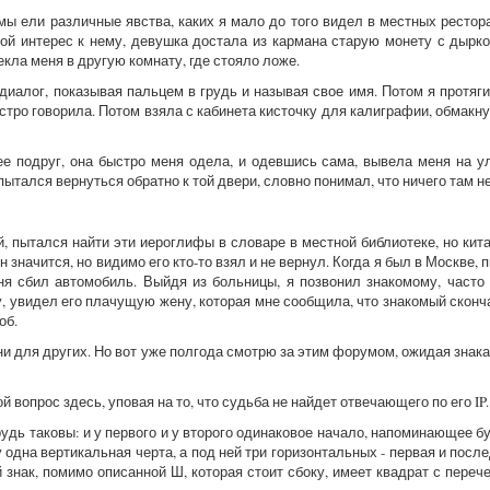
мы ели различные явства, каких я мало до того видел в местных рестора
мой интерес к нему, девушка достала из кармана старую монету с дырко
екла меня в другую комнату, где стояло ложе.
 диалог, показывая пальцем в грудь и называя свое имя. Потом я протя
стро говорила. Потом взяла с кабинета кисточку для калиграфии, обмакнул
е подруг, она быстро меня одела, и одевшись сама, вывела меня на ул
опытался вернуться обратно к той двери, словно понимал, что ничего там н
, пытался найти эти иероглифы в словаре в местной библиотеке, но кита
н значится, но видимо его кто-то взял и не вернул. Когда я был в Москве, 
ня сбил автомобиль. Выйдя из больницы, я позвонил знакомому, част
у, увидел его плачущую жену, которая мне сообщила, что знакомый сконч
об.
ни для других. Но вот уже полгода смотрю за этим форумом, ожидая знака 
 вопрос здесь, уповая на то, что судьба не найдет отвечающего по его IP.
рудь таковы: и у первого и у второго одинаковое начало, напоминающее б
 одна вертикальная черта, а под ней три горизонтальных - первая и послед
й знак, помимо описанной Ш, которая стоит сбоку, имеет квадрат с переч