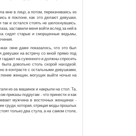
а мне в лицо, а потом, перекачиваясь из
шись в поклоне, как это делают девушки,
 и так и остался стоять не шелохнувшись.
аза, заставили меня войти вслед за ней в
яка сидят старые и сморщенные ведьмы,
ючения.
нках (мне даже показалось, что это был
ия девушки на встречу со мной прямо под
и гадают на суженного и должны спросить
ь была довольно столь скорой находкой.
нно в контрасте с остальными девушками,
атление женщин, могущих выйти ночью на
али из-за машинок и накрыли на стол. Та,
ом приказы подругам - что принести и как
спевает мужчина в восточных женщинах -
 ее груди, которая, отрицая моды прошлых
тоят только два стула, а на самом столе,