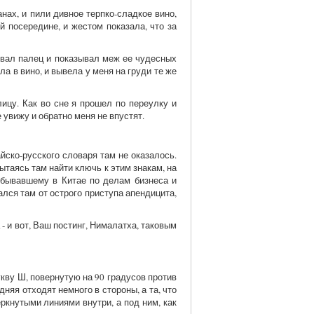
нах, и пили дивное терпко-сладкое вино,
й посередине, и жестом показала, что за
гивал палец и показывал меж ее чудесных
а в вино, и вывела у меня на груди те же
ицу. Как во сне я прошел по переулку и
е увижу и обратно меня не впустят.
йско-русского словаря там не оказалось.
пытаясь там найти ключь к этим знакам, на
о бывавшему в Китае по делам бизнеса и
ался там от острого приступа апендицита,
- и вот, Ваш постинг, Нималатха, таковым
укву Ш, повернутую на 90 градусов против
няя отходят немного в стороны, а та, что
еркнутыми линиями внутри, а под ним, как