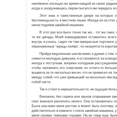
неизбежно посещал во время каждой из своих редких 
когда я, вооружившись пером пытался им передать ег
Этот знак и таинственные двери на которых 
беспомощьность в местном языке. Иногда из-за этих 
некое подобие швейной машинки.
В этот раз все было точно так же, - тот же см
те же цикады. Моей командировки оставалось всего 
внутрь и узнать, сидят ли там прекрасные портнихи
обыкновенные "жрицы любви", по незанятости корота
Пройдя медленным шагом мимо и думая о том, п
смеются молодые девушки, я остановился за освещен
иногда к поступкам, вопреки холодным рассуждениям
чтобы запомнить его очертания, но отчего-то больш
выцвела за те несколько весен, что он провисел на т
между собой, что уже привыкший за несколько месяц
собой части.
Так я стоял в нерешительности, не ощущая больш
Внезапно, без скрипа или звуков открывания за
смог вначале различить ничего. Она остановилась п
Была она ниже меня ростом, и может быть поэтому, я
действительно в комнате стояла швейная машинка, у
меня своими темными глазами. На ее лице еще были