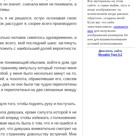
Все материалы на этом
о он значит, сначала меня не понимали, а
сайте, а также майки, лого и
 темы.
иные изображения, за
исключением когда указано
ть я не решался, остро осознавая свою
обратное, созданы мной.
ое, рассудил я, скорее всего производило
Если вас что-либо
заинтересовало,
напишите
мне
для получения
изображения размером А4
колько человек смеялось одновременно, и
или для взаимопонимания
рее всего, мой последний шанс заглянуть
условий использования.
оложить с наибольшей долей вероятности,
Двигатель сайта
Movable Type 5.2
не понимающий обычаев, войти в дом, где
странному импульсу который толкал меня
бой, у меня было несколько минут на то,
ей, а позолота, обрамлявшая его, совсем
ь два, но они были так чудно переплетены
ы и переплетенья на две связанные между
ля того, чтобы поднять руку и постучать.
ила девушка, кроме силуэта которой я не
ной вперед чтобы избежать столкновения.
рвая мысль была о том, что я не ошибся и
дел, что девушка внимательно смотрит на
сто странному довольству встречей. Мне