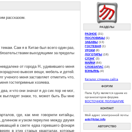
тим рассказом.
РАЗДЕЛЫ
РАЗНОЕ
(31)
ПОСЛОВИЦЫ
(1)
ЗАБАВЫ
(13)
ГОСТЕВАЯ
(1)
темам. Сам я в Китае был всего один раз,
УРОКИ
(8)
н обязательствами выходящими за пределы
ЛОГОТИПЫ
(18)
СЛЭНГ
(3)
МАЙКИ
(64)
невдалеке от города Н., удивившего меня
СЛОВЗАПАС
(18)
ихорадочно вывозя вещи, мебель и детей.
ВЭНЬЯНЬ
(4)
лг ученого меня заставляет отметить что,
Каталог страниц сайта
 меня гостепримные хозяева.
ФОРУМ
а, и что они значат я до сих пор не мог,
Папа ХуХу является одним из
ак выглядят знаки, то, может быть Вы мне
организаторов форума
ВОСТОЧНОЕ ПОЛУШАРИЕ
КОНТАКТ
талов, где, как мне говорили китайцы,
Мой адрес электронной почты
м, длинном и узком переулке между двумя
ank@kitai.info
чивавщий в свете едва горевшего фонаря
АВТОРСТВО
верях в этих старых кварталах, которые