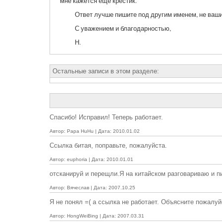
мне кажется еще крестик.
Ответ лучше пишите под другим именем, не ваши
С уважением и благодарностью,
Н.
Остальные записи в этом разделе:
Спасибо! Исправил! Теперь работает.
Автор: Papa HuHu | Дата: 2010.01.02
Ссылка битая, поправьте, пожалуйста.
Автор: euphoria | Дата: 2010.01.01
отсканируй и перещли.Я на китайском разговариваю и п
Автор: Вячеслав | Дата: 2007.10.25
Я не понял =( а ссылка не работает. Объясните пожалуй
Автор: HongWeiBing | Дата: 2007.03.31