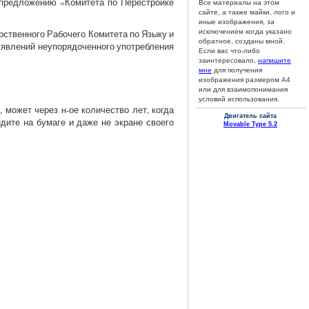
к предложению «Комитета по Перестройке
Все материалы на этом
сайте, а также майки, лого и
иные изображения, за
рственного Рабочего Комитета по Языку и
исключением когда указано
обратное, созданы мной.
 явлений неупорядоченного употребления
Если вас что-либо
заинтересовало,
напишите
мне
для получения
изображения размером А4
или для взаимопонимания
условий использования.
т, может через н-ое количество лет, когда
Двигатель сайта
ите на бумаге и даже не экране своего
Movable Type 5.2