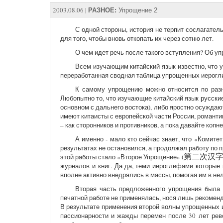
2003.08.06
|
РАЗНОЕ:
Упрощение 2
С одной стороны, история не терпит сослагатель
для того, чтобы вновь откопать их через сотню лет.
О чем идет речь после такого вступления? Об у
Всем изучающим китайский язык известно, что у
переработанная сводная таблица упрощенных иерогл
К самому упрощению можно относится по разно
Любопытно то, что изучающие китайский язык русски
основном с дальнего востока), либо яростно осужда
имеют китаисты с европейской части России, романти
– как сторонников и противников, а пока давайте копн
А именно - мало кто сейчас знает, что «Комитет
результатах не остановился, а продолжал работу по
этой работы стало «Второе Упрощение» (
第二次汉
журналов и книг. Да-да, теми иероглифами которые
вполне активно внедрялись в массы, помогая им в не
Вторая часть предложенного упрощения была о
печатной работе не применялась, нося лишь рекомен
В результате применения второй волны упрощенных и
пассионарности и жажды перемен после 30 лет рево