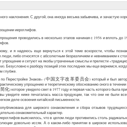
ного наклонения. С другой, она иногда весьма забывчива, и зачастую хо
прощении иероглифов.
прощения проводились в несколько этапов начиная с 1956 и вплоть до 19
ифов.
му, и я надеюсь еще вернуться к этой теме вскорости, чтобы познак
е люди, либо относятся с абсолютным безразличием и невниманием к сто
ют упрощение и сетуют на якобы утраченные смыслы и прелести «традици
ки). Безусловно к разбору позиций этих последних мы еще вернемся, ког
ем глубже.
 по Перестройке Знаков» (
中国文字改革委员会
) который и был авт
 практическому упрощению и теоретическому обоснованию оного в течении
字简化
) которое увидело свет в 1977 году и первая часть которого была пр
 вы увидите ниже печаталась масса продукции, так что они не были вс
легком деле освоения китайской письменности.
публикована для широкого ознакомления и сбора отзывов трудящихся,
дательно-ознакомительный характер.
ероглифов выяснилось, что в целом люди противились столь радикально
люции довольно иссяк. А о каком-либо принятии в широкое использов