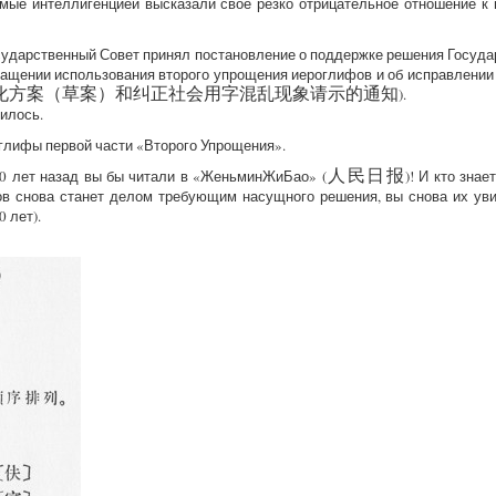
домые интеллигенцией высказали свое резко отрицательное отношение 
осударственный Совет принял постановление о поддержке решения Госуда
ращении использования второго упрощения иероглифов и об исправлении
化方案（草案）和纠正社会用字混乱现象请示的通知
).
илось.
глифы первой части «Второго Упрощения».
0 лет назад вы бы читали в «ЖеньминЖиБао» (
人民日报
)! И кто знае
 снова станет делом требующим насущного решения, вы снова их увид
 лет).