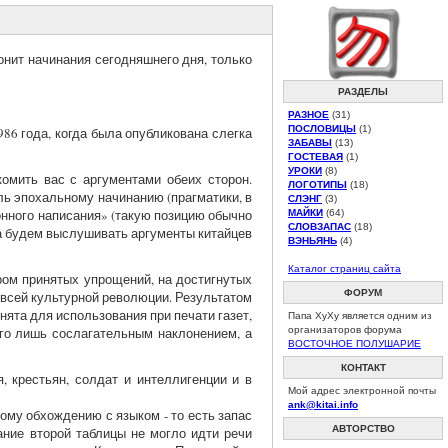
ронит начинания сегодняшнего дня, только
РАЗДЕЛЫ
РАЗНОЕ
(31)
ПОСЛОВИЦЫ
(1)
86 года, когда была опубликована слегка
ЗАБАВЫ
(13)
ГОСТЕВАЯ
(1)
УРОКИ
(8)
омить вас с аргументами обеих сторон.
ЛОГОТИПЫ
(18)
ль эпохальному начинанию (прагматики, в
СЛЭНГ
(3)
онного написания» (такую позицию обычно
МАЙКИ
(64)
СЛОВЗАПАС
(18)
да будем выслушивать аргументы китайцев
ВЭНЬЯНЬ
(4)
Каталог страниц сайта
ором принятых упрощений, на достигнутых
ФОРУМ
 всей культурной революции. Результатом
инята для использования при печати газет,
Папа ХуХу является одним из
его лишь сослагательным наклонением, а
организаторов форума
ВОСТОЧНОЕ ПОЛУШАРИЕ
КОНТАКТ
 крестьян, солдат и интеллигенции и в
Мой адрес электронной почты
ank@kitai.info
му обхождению с языком - то есть запас
АВТОРСТВО
ание второй таблицы не могло идти речи