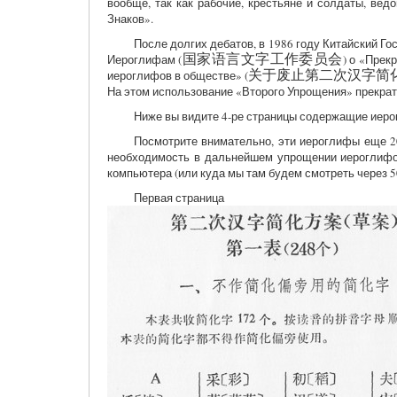
вообще, так как рабочие, крестьяне и солдаты, ве
Знаков».
После долгих дебатов, в 1986 году Китайский Г
Иероглифам (
国家语言文字工作委员会
) о «Прек
иероглифов в обществе» (
关于废止第二次汉字简
На этом использование «Второго Упрощения» прекрат
Ниже вы видите 4-ре страницы содержащие иеро
Посмотрите внимательно, эти иероглифы еще 2
необходимость в дальнейшем упрощении иероглифов
компьютера (или куда мы там будем смотреть через 50
Первая страница