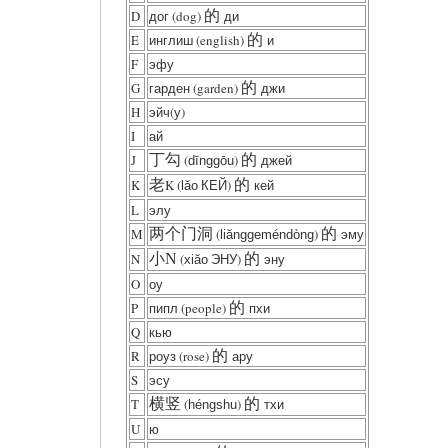
D
дог (dog)
的
ди
E
инглиш (english)
的
и
F
эфу
G
гарден (garden)
的
джи
H
эйч(у)
I
ай
J
丁勾
(
)
的
джей
dīnggōu
K
老
K (
КЕЙ)
的
кей
lăo
L
элу
M
两个门洞
(
)
的
эму
liănggeméndòng
N
小N
(
ЭНУ)
的
эну
xiăo
O
оу
P
пипл (people)
的
пхи
Q
кью
R
роуз (rose)
的
ару
S
эсу
T
横竖
(
)
的
тхи
héngshu
U
ю