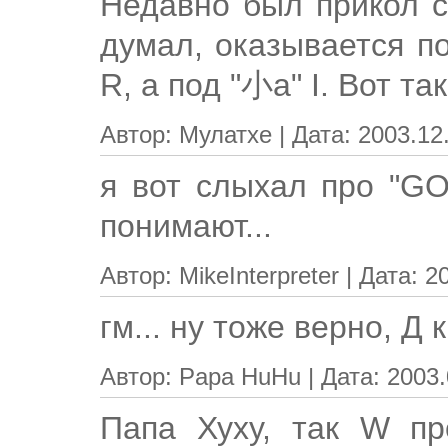
Недавно был прикол с
думал, оказывается п
R, а под "小а" I. Вот так
Автор: Мулатхе | Дата: 2003.12
я вот слыхал про "G
понимают...
Автор: MikeInterpreter | Дата: 2
гм... ну тоже верно, Д ка
Автор: Papa HuHu | Дата: 2003.
Папа Хуху, так W пр