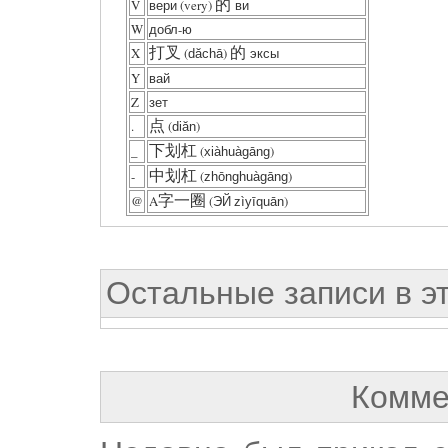
V
вери (very)
的
ви
W
добл-ю
X
打叉
(
)
的
эксы
dăchā
Y
вай
Z
зет
.
点
(
)
diăn
_
下划杠
(
)
xiàhuàgāng
-
中划杠
(
)
zhōnghuàgāng
@
A
字一圈
(ЭЙ
)
zìyīquān
Остальные записи в э
Комме