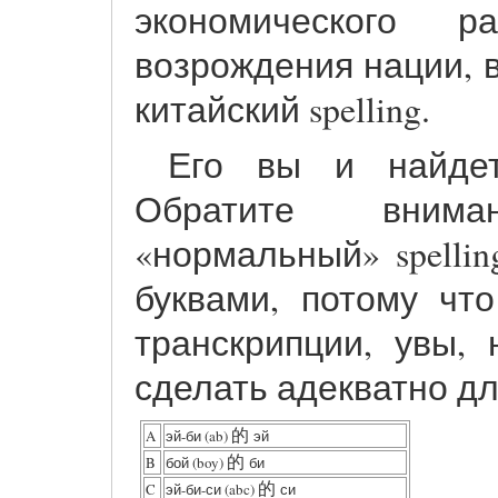
экономического 
возрождения нации, 
китайский spelling.
Его вы и найдет
Обратите вним
«нормальный» spelli
буквами, потому чт
транскрипции, увы, 
сделать адекватно дл
A
эй-би (ab)
的
эй
B
бой (boy)
的
би
C
эй-би-си (abc)
的
си