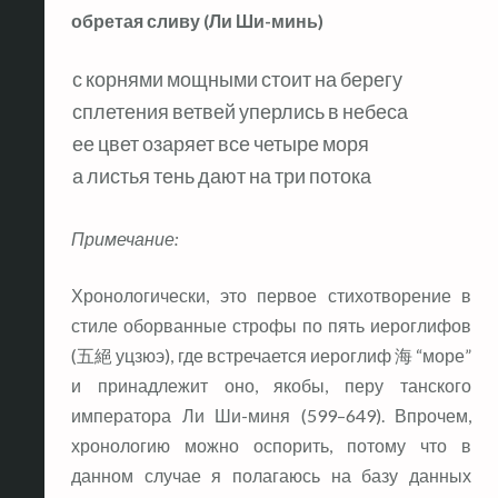
обретая сливу (Ли Ши-минь)
с корнями мощными стоит на берегу
сплетения ветвей уперлись в небеса
ее цвет озаряет все четыре моря
а листья тень дают на три потока
Примечание:
Хронологически, это первое стихотворение в
стиле оборванные строфы по пять иероглифов
(五絕 уцзюэ), где встречается иероглиф 海 “море”
и принадлежит оно, якобы, перу танского
императора Ли Ши-миня (599–649). Впрочем,
хронологию можно оспорить, потому что в
данном случае я полагаюсь на базу данных