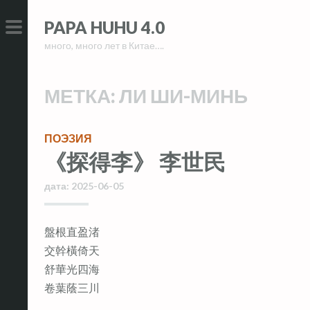
Skip
Skip
PAPA HUHU 4.0
to
to
много, много лет в Китае….
content
content
PRIMARY
MENU
МЕТКА:
ЛИ ШИ-МИНЬ
ПОЭЗИЯ
《探得李》 李世民
дата:
2025-06-05
盤根直盈渚
交幹橫倚天
舒華光四海
卷葉蔭三川