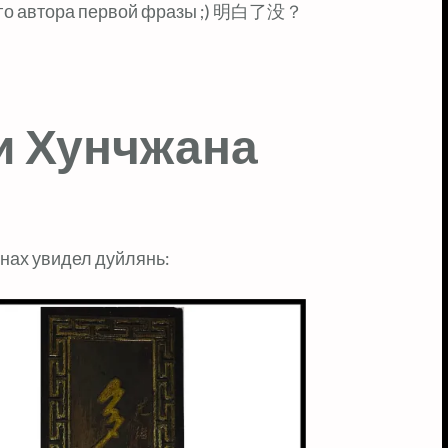
ного автора первой фразы ;) 明白了没？
и Хунчжана
унах увидел дуйлянь: