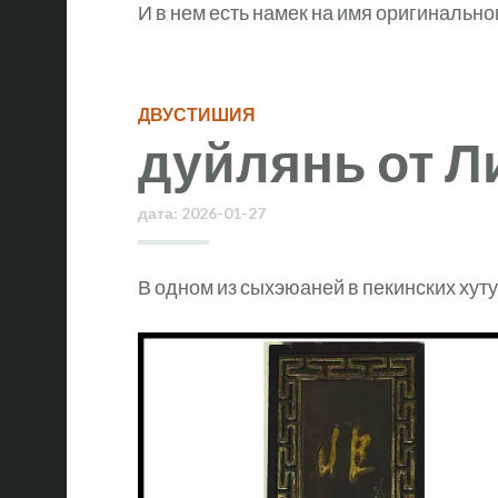
И в нем есть намек на имя оригиналь
ДВУСТИШИЯ
дуйлянь от Л
дата:
2026-01-27
В одном из сыхэюаней в пекинских хут