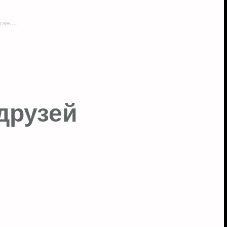
тае….
друзей