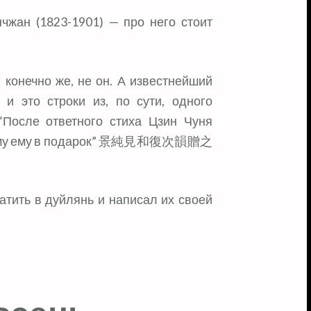
чжан (1823-1901) — про него стоит
 конечно же, не он. А известнейший
 и это строки из, по сути, одного
 “После ответного стиха Цзин Чуня
 рифму ему в подарок” 景純見和復次韻贈之
тить в дуйлянь и написал их своей