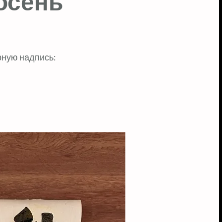
осень
рную надпись: