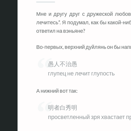
Мне и другу друг с дружеской любовью написал “вы оба — дураки и не
лечитесь”. Я подумал, как бы какой-н
ответил на вэньяне?
Во-первых, верхний дуйлянь он бы напи
愚人不治愚
глупец не лечит глупость
А нижний вот так:
明者白秀明
просветленный зря хвастает 