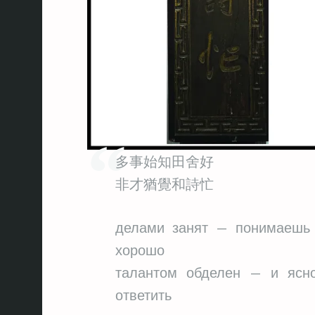
多事始知田舍好
非才猶覺和詩忙
делами занят — понимаешь 
хорошо
талантом обделен — и ясно
ответить