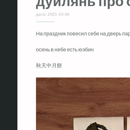
дуйлянь про 
дата:
2025-10-06
На праздник повесил себе на дверь па
осень в небе есть юэбин
秋天中月餅