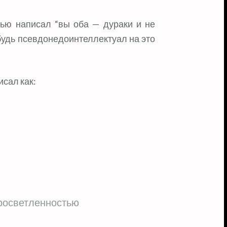
ибудь псевдонедоинтеллектуал на это
сал как:
просветленностью