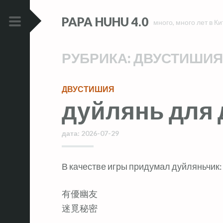
Skip
Skip
PAPA HUHU 4.0
to
to
много, много лет в Ки
content
content
PRIMARY
MENU
РУБРИКА:
ДВУСТИШИЯ
ДВУСТИШИЯ
дуйлянь для 
дата:
2026-07-29
В качестве игры придумал дуйляньчик:
有優幽友
迷覓秘密