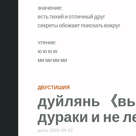
значение:
есть тихий и отличный друг
секреты обожает поискать вокруг
чтение:
ю ю ю ю
ми ми ми ми
ДВУСТИШИЯ
дуйлянь 《вы
дураки и не 
дата:
2026-04-23