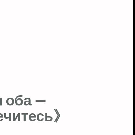
 оба —
лечитесь》