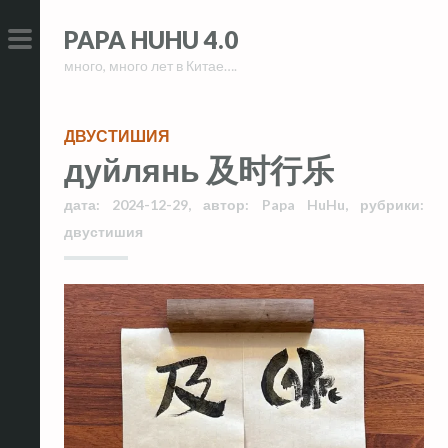
Skip
Skip
PAPA HUHU 4.0
to
to
много, много лет в Китае….
content
content
PRIMARY
MENU
ДВУСТИШИЯ
дуйлянь 及时行乐
дата:
2024-12-29
,
автор:
Papa HuHu
,
рубрики:
двустишия