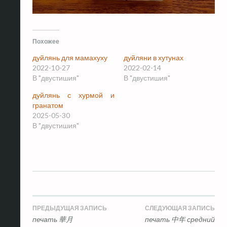
Похожее
дуйлянь для мамахуху
дуйляни в хутунах
2022-10-27
2022-02-14
В "двустишия"
В "двустишия"
дуйлянь с хурмой и
гранатом
2025-05-30
В "двустишия"
Навигация
ПРЕДЫДУЩАЯ ЗАПИСЬ
СЛЕДУЮЩАЯ ЗАПИСЬ
печать 華月
печать 中年 средний