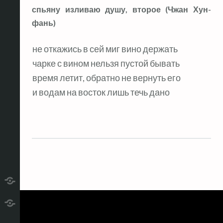
спьяну изливаю душу, второе (Чжан Хун-
фань)
не откажись в сей миг вино держать
чарке с вином нельзя пустой бывать
время летит, обратно не вернуть его
и водам на восток лишь течь дано
telegram
RSS