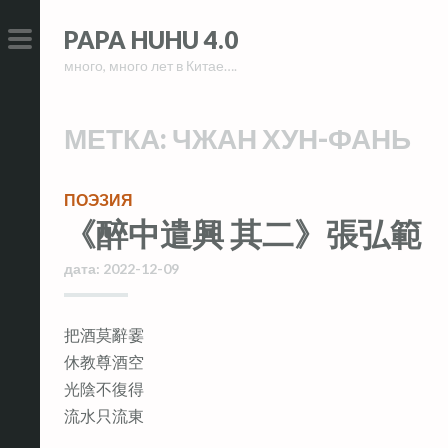
Skip
Skip
PAPA HUHU 4.0
to
to
много, много лет в Китае….
content
content
PRIMARY
MENU
МЕТКА:
ЧЖАН ХУН-ФАНЬ
ПОЭЗИЯ
《醉中遣興 其二》張弘範
дата:
2022-12-09
把酒莫辭霎
休教尊酒空
光陰不復得
流水只流東