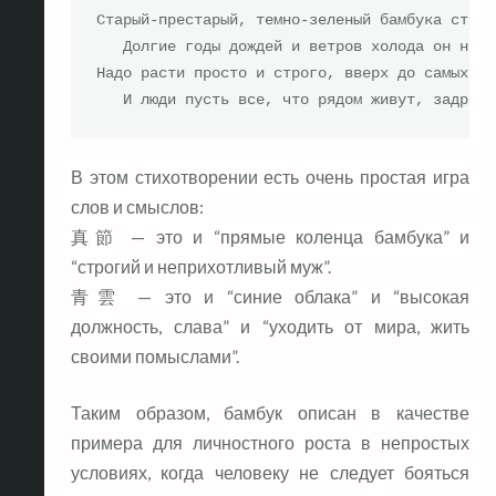
Старый-престарый, темно-зеленый бамбука стебел
   Долгие годы дождей и ветров холода он не бо
Надо расти просто и строго, вверх до самых неб
   И люди пусть все, что рядом живут, задравш
В этом стихотворении есть очень простая игра
слов и смыслов:
真節 — это и “прямые коленца бамбука” и
“строгий и неприхотливый муж”.
青雲 — это и “синие облака” и “высокая
должность, слава” и “уходить от мира, жить
своими помыслами”.
Таким образом, бамбук описан в качестве
примера для личностного роста в непростых
условиях, когда человеку не следует бояться