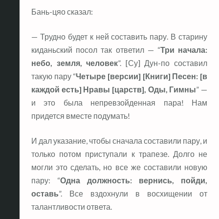
Бань-цяо сказал:
— Трудно будет к ней составить пару. В старину
киданьский посол так ответил — “
Три начала:
небо, земля, человек
”. [Су] Дун-по составил
такую пару “
Четыре [версии] [Книги] Песен: [в
каждой есть] Нравы [царств], Оды, Гимны
” —
и это была непревзойденная пара! Нам
придется вместе подумать!
И дал указание, чтобы сначала составили пару, и
только потом приступали к трапезе. Долго не
могли это сделать, но все же составили новую
пару: “
Одна должность: вернись, пойди,
оставь
”. Все вздохнули в восхищении от
талантливости ответа.