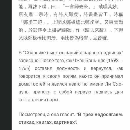
能，再啓下聯，曰：「一官歸去來。」 咸嘆其妙。
唐玄肅二宗時，有詩人鄭虔，詩書畫皆工，時稱
「鄭虔三絕」。上聯以鄭板橋比鄭虔者。又東晉陶
潛，於彭澤令上掛冠歸隱，作《歸去來辭》，下聯
又以鄭板橋比陶潛。兩比皆為暗譽，且皆確。
В “Сборнике высказываний о парных надписях”
записано. После того, как Чжэн Бань-цяо (1693 —
1765) оставил должность и вернулся, как
говорится, к своим полям, как-то он принимал
дома гостей и явился некто по имени Ли Сяо-
цунь, принеся с собой первую надпись для
составления пары.
Посмотрели, а она гласит: “
В трех недосягаем:
стихах, книгах, картинах
”.