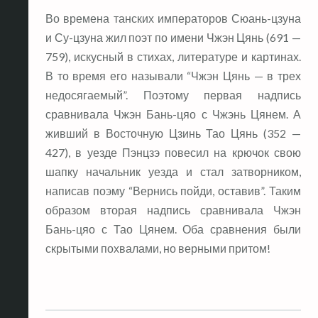
Во времена танских императоров Сюань-цзуна
и Су-цзуна жил поэт по имени Чжэн Цянь (691 —
759), искусный в стихах, литературе и картинах.
В то время его называли “Чжэн Цянь — в трех
недосягаемый”. Поэтому первая надпись
сравнивала Чжэн Бань-цяо с Чжэнь Цянем. А
живший в Восточную Цзинь Тао Цянь (352 —
427), в уезде Пэнцзэ повесил на крючок свою
шапку начальник уезда и стал затворником,
написав поэму “Вернись пойди, оставив”. Таким
образом вторая надпись сравнивала Чжэн
Бань-цяо с Тао Цянем. Оба сравнения были
скрытыми похвалами, но верными притом!