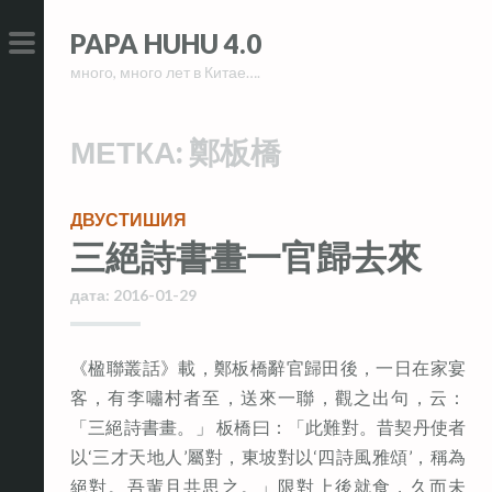
Skip
Skip
PAPA HUHU 4.0
to
to
много, много лет в Китае….
content
content
PRIMARY
MENU
МЕТКА:
鄭板橋
ДВУСТИШИЯ
三絕詩書畫一官歸去來
дата:
2016-01-29
《楹聯叢話》載，鄭板橋辭官歸田後，一日在家宴
客，有李嘯村者至，送來一聯，觀之出句，云：
「三絕詩書畫。」 板橋曰：「此難對。昔契丹使者
以‘三才天地人’屬對，東坡對以‘四詩風雅頌’，稱為
絕對。吾輩且共思之。」限對上後就食，久而未