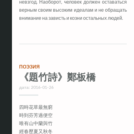
невзгод. Наоборот, человек должен оставаться
верным своим высоким идеалам и не обращать
внимание на зависть и козни остальных людей.
ПОЭЗИЯ
《題竹詩》鄭板橋
дата:
2016-01-26
四時花草最無窮
時到芬芳過便空
唯有山中蘭與竹
經春歷夏又秋冬