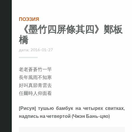
ПОЭЗИЯ
《墨竹四屏條其四》鄭板
橋
дата:
2016-01-27
老老蒼蒼竹一竿
長年風雨不知寒
好叫真節青雲去
任爾時人仰面看
[Рисуя] тушью бамбук на четырех свитках,
надпись на четвертой (Чжэн Бань-цяо)