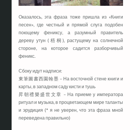
Оказалось, эта фраза тоже пришла из «Книги
песен», где честный и прямой слуга подобен
поющему фениксу, а разумный правитель
дереву утун (梧桐), растущему на солнечной
стороне, на которое садится разборчивый
феникс.
Сбоку идут надписи:
東筆圖書西園翰墨 – На восточной стене книги и
карты, в западном саду кисти и тушь
昇朝禮樂盛世文章 – На приеме у императора
ритуал и музыка, в процветающем мире таланты
и эрудиция (* я не уверен, что эта фраза мной
переведена правильно)