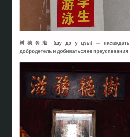
树德务滋 (шу дэ у цзы) — насаждать
добродетель и добиваться ее преуспевания