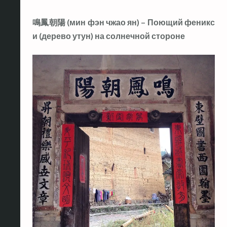
鳴鳳朝陽 (мин фэн чжао ян) – Поющий феникс
и (дерево утун) на солнечной стороне