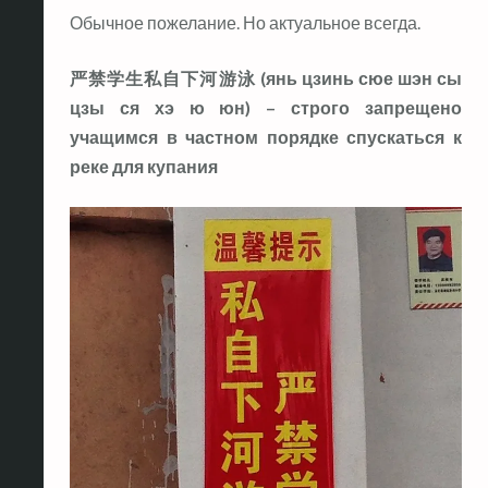
Обычное пожелание. Но актуальное всегда.
严禁学生私自下河游泳 (янь цзинь сюе шэн сы
цзы ся хэ ю юн) – строго запрещено
учащимся в частном порядке спускаться к
реке для купания