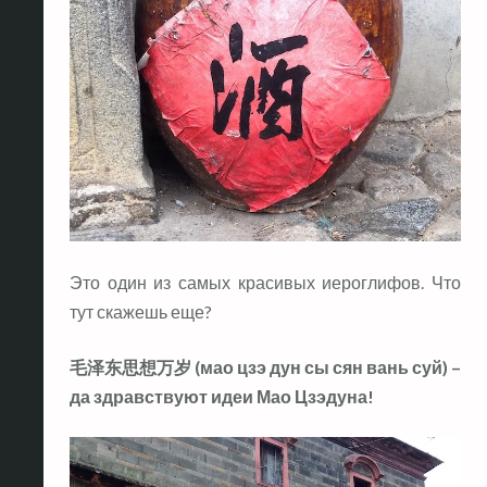
Это один из самых красивых иероглифов. Что
тут скажешь еще?
毛泽东思想万岁 (мао цзэ дун сы сян вань суй) –
да здравствуют идеи Мао Цзэдуна!