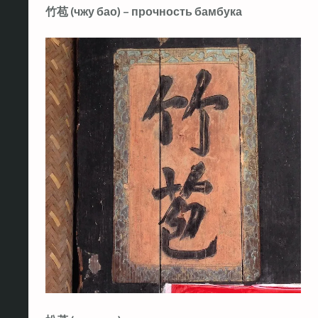
竹苞 (чжу бао) – прочность бамбука