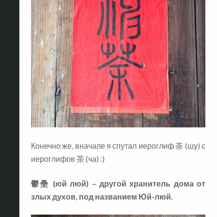
Конечно же, вначале я спутал иероглиф 荼 (шу) с
иероглифов 茶 (ча) :)
鬱壘 (юй люй) – другой хранитель дома от
злых духов, под названием Юй-люй.