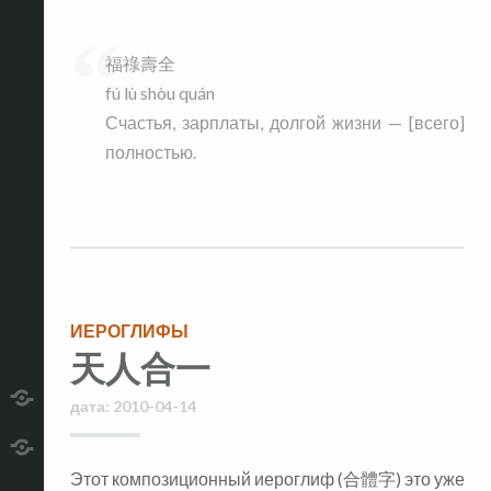
福祿壽全
fú lù shòu quán
Счастья, зарплаты, долгой жизни — [всего]
полностью.
ИЕРОГЛИФЫ
天人合一
дата:
2010-04-14
telegram
Этот композиционный иероглиф (合體字) это уже
RSS