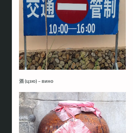
酒 (цзю) – вино