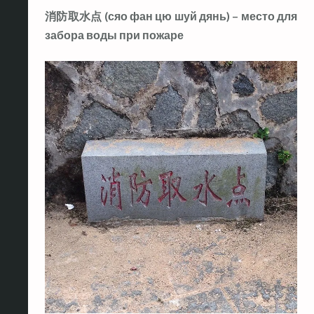
消防取水点 (сяо фан цю шуй дянь) – место для
забора воды при пожаре