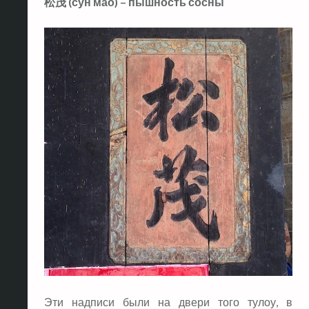
松茂 (сун мао) – пышность сосны
Эти надписи были на двери того тулоу, в