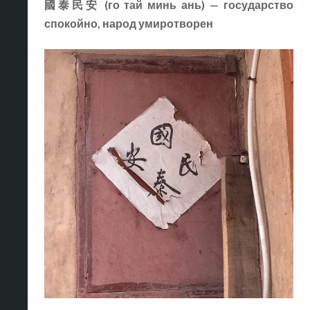
國泰民安 (го тай минь ань) — государство
спокойно, народ умиротворен