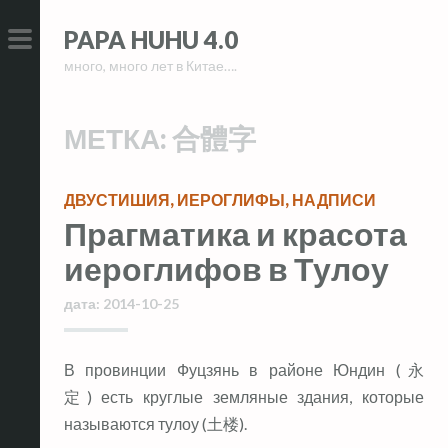
Skip
Skip
PAPA HUHU 4.0
to
to
много, много лет в Китае….
content
content
PRIMARY
MENU
МЕТКА:
合體字
ДВУСТИШИЯ
,
ИЕРОГЛИФЫ
,
НАДПИСИ
Прагматика и красота
иероглифов в Тулоу
дата:
2014-10-25
В провинции Фуцзянь в районе Юндин (永
定) есть круглые земляные здания, которые
называются тулоу (土楼).