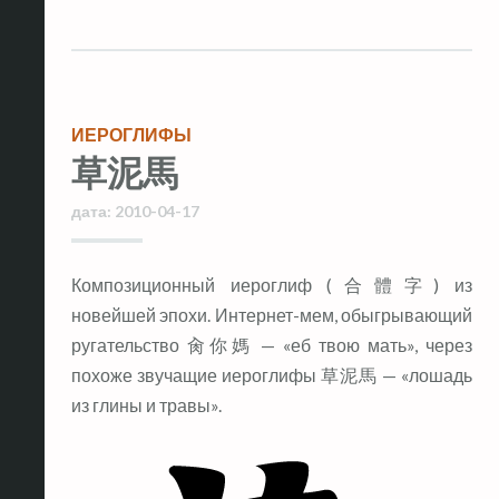
ИЕРОГЛИФЫ
草泥馬
дата:
2010-04-17
Композиционный иероглиф (合體字) из
новейшей эпохи. Интернет-мем, обыгрывающий
ругательство 肏你媽 — «еб твою мать», через
похоже звучащие иероглифы 草泥馬 — «лошадь
из глины и травы».