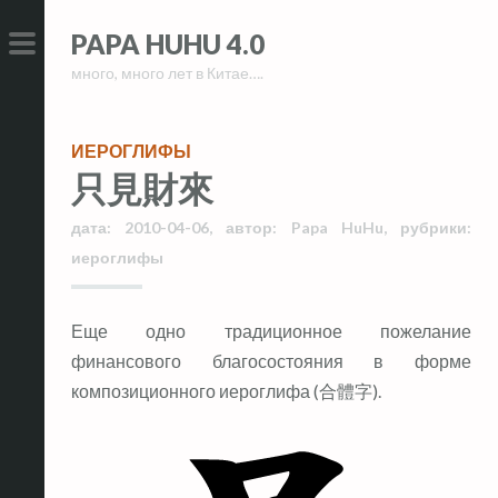
Skip
Skip
PAPA HUHU 4.0
to
to
много, много лет в Китае….
content
content
PRIMARY
MENU
ИЕРОГЛИФЫ
只見財來
дата:
2010-04-06
,
автор:
Papa HuHu
,
рубрики:
иероглифы
Еще одно традиционное пожелание
финансового благосостояния в форме
композиционного иероглифа (合體字).