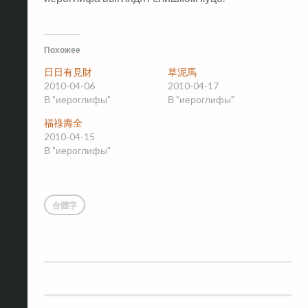
Похожее
日日有見財
草泥馬
2010-04-06
2010-04-17
В "иероглифы"
В "иероглифы"
福祿壽全
2010-04-15
В "иероглифы"
合體字