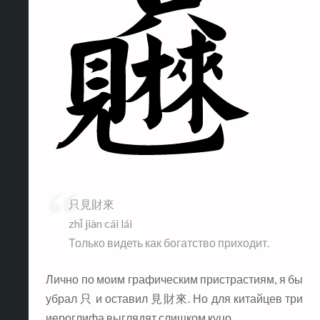
只見財來
zhǐ jiàn cái lái
Только видеть как богатство приходит.
Лично по моим графическим пристрастиям, я бы
убрал 只 и оставил 見財來. Но для китайцев три
иероглифа выглядят слишком куцо.