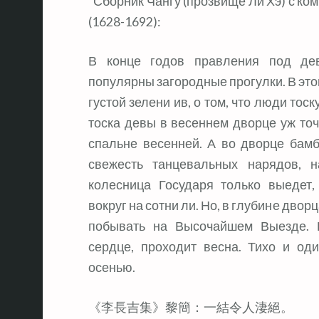
“Сборник Чангу (прозвище Ли Хэ) с ко
(1628-1692):
В конце годов правления под дев
популярны загородные прогулки. В этом
густой зелени ив, о том, что люди тоск
тоска девы в весеннем дворце уж точ
спальне весенней. А во дворце бамб
свежесть танцевальных нарядов, 
колесница Государя только выедет,
вокруг на сотни ли. Но, в глубине дво
побывать на Высочайшем Выезде. В
сердце, проходит весна. Тихо и од
осенью.
《李長吉集》黎簡：一結令人淒絕。