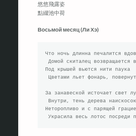
悠悠飛露姿
點綴池中荷
Восьмой месяц (Ли Хэ)
Что ночь длинна печалится вдов
 Домой скиталец возвращается в
Под крышей вьются нити паука

 Цветами льет фонарь, повернут
За занавеской источает свет лу
 Внутри, тень дерева наискосок
Неторопливо и с парящей грацие
 Украсила весь лотос посреди 