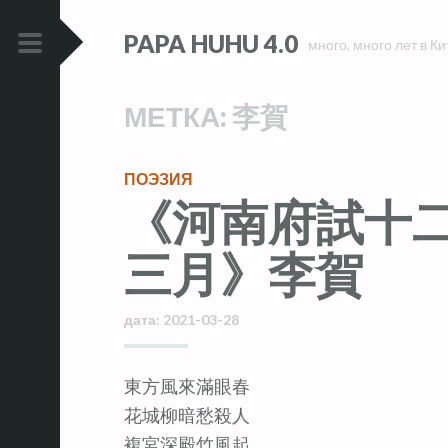
Skip
Skip
PAPA HUHU 4.0
to
to
много, много лет в Ки
content
content
PRIMARY
MENU
МЕТКА:
李賀
ПОЭЗИЯ
《河南府試十
三月》李賀
дата:
2021-03-28
東方風來滿眼春
花城柳暗愁殺人
複宮深殿竹風起