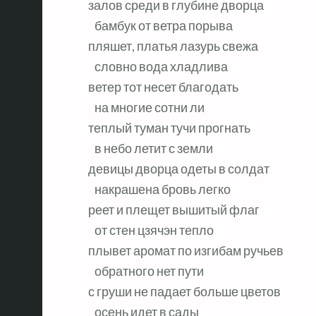
залов среди в глубине дворца

   бамбук от ветра порыва

пляшет, платья лазурь свежа

   словно вода хладлива

ветер тот несет благодать

   на многие сотни ли

теплый туман тучи прогнать

   в небо летит с земли

девицы дворца одеты в солдат

   накрашена бровь легко

реет и плещет вышитый флаг

   от стен цзячэн тепло

плывет аромат по изгибам ручьев

   обратного нет пути

с груши не падает больше цветов

   осень идет в сады