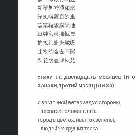
新翠舞衿淨如水
光風轉蕙百餘里
暖霧驅雲撲天地
軍裝宮妓掃蛾淺
搖搖錦旗夾城暖
曲水漂香去不歸
梨花落盡成秋苑
стихи на двенадцать месяцев (и 
Хэнани, третий месяц (Ли Хэ)
с восточной ветер задул стороны,

   весна заполняет глаза

город в цветах, ивы так зелены,

   людей же крушит тоска
