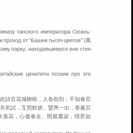
иказу танского императора Сюань-
 проход от “Башни тысяч цветов” (萬
ому парку, находившемуся вне стен
китайские ценители поэзии про это
此詩言花城柳暗，人各怨別；不知春宮
衣初試，互照鮮妍。鑾輿一出，香薫百
水落花，心傷春去。閒庭蕭寂，情景如