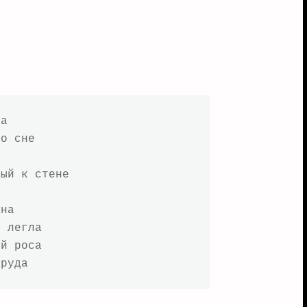
а

о сне

ый к стене

на

 легла

й роса

пруда