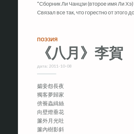
“Сборник Ли Чанцзи (второе имя Ли Хэ)
Связал все так, что горестно от этого д
ПОЭЗИЯ
《八月》李賀
дата:
2011-10-08
孀妾怨長夜
獨客夢歸家
傍簷蟲緝絲
向壁燈垂花
簾外月光吐
簾內樹影斜