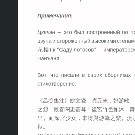
Примечания:
Цзячэн
— это был построенный по пр
цзуна и огороженный высокими стенами
花樓) к “Саду лотосов” — императорск
Чанъаня.
Вот, что писали в своих сборниках 
стихотворение.
《昌谷集注》姚文燮：貞元末，好游畋。
之怨，較春閨更甚耳！復宮竹色如沐，舞
里。而深宮少女，未得與游幸之樂。流
秋。