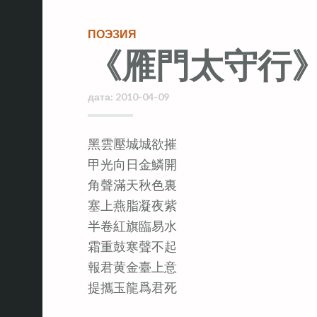
ПОЭЗИЯ
《雁門太守行
дата:
2010-04-09
黑雲壓城城欲摧
甲光向日金鱗開
角聲滿天秋色裏
塞上燕脂凝夜紫
半卷紅旗臨易水
霜重鼓寒聲不起
報君黄金臺上意
提攜玉龍爲君死