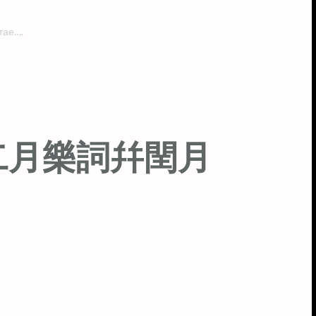
тае….
二月樂詞幷閏月