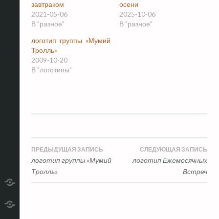
завтраком
осени
2021-05-06
2025-10-06
В "разное"
В "разное"
логотип группы «Мумий
Тролль»
2009-10-20
В "логотипы"
Навигация
ПРЕДЫДУЩАЯ ЗАПИСЬ
СЛЕДУЮЩАЯ ЗАПИСЬ
логотип группы «Мумий
логотип Ежемесячных
по
Тролль»
Встреч
записям
telegram