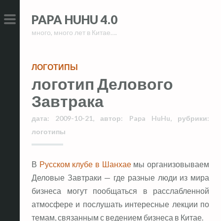
Skip
Skip
PAPA HUHU 4.0
to
to
много, много лет в Китае….
content
content
PRIMARY
MENU
ЛОГОТИПЫ
логотип Делового
Завтрака
дата:
2009-10-21
,
автор:
Papa HuHu
,
рубрики:
логотипы
В
Русском клубе в Шанхае
мы организовываем
Деловые Завтраки — где разные люди из мира
бизнеса могут пообщаться в расслабленной
атмосфере и послушать интересные лекции по
темам, связанным с ведением бизнеса в Китае.