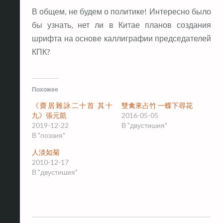
В общем, не будем о политике! Интересно было
бы узнать, нет ли в Китае планов создания
шрифта на основе каллиграфии председателей
КПК?
Похожее
《齋居雜詠二十首 其十
雙禽來占竹 一蝶下尋花
九》張元凱
2016-05-05
2019-12-22
В "двустишия"
В "поэзия"
人淡如菊
2010-12-17
В "двустишия"