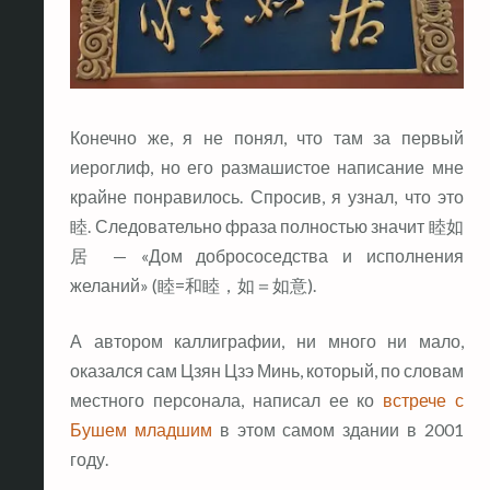
Конечно же, я не понял, что там за первый
иероглиф, но его размашистое написание мне
крайне понравилось. Спросив, я узнал, что это
睦. Следовательно фраза полностью значит 睦如
居 — «Дом добрососедства и исполнения
желаний» (睦=和睦，如＝如意).
А автором каллиграфии, ни много ни мало,
оказался сам Цзян Цзэ Минь, который, по словам
местного персонала, написал ее ко
встрече с
Бушем младшим
в этом самом здании в 2001
году.