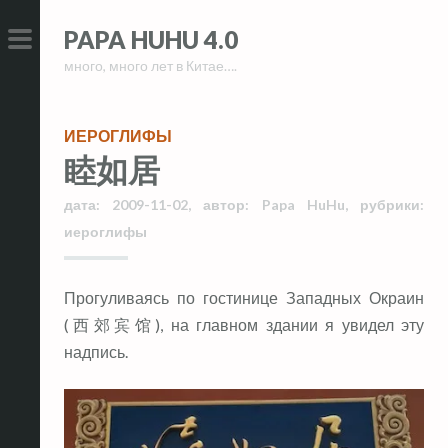
Skip
Skip
PAPA HUHU 4.0
to
to
много, много лет в Китае….
content
content
PRIMARY
MENU
ИЕРОГЛИФЫ
睦如居
дата:
2009-11-02
,
автор:
Papa HuHu
,
рубрики:
иероглифы
Прогуливаясь по гостинице Западных Окраин
(西郊宾馆), на главном здании я увидел эту
надпись.