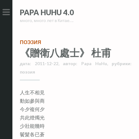
Skip
Skip
PAPA HUHU 4.0
to
to
много, много лет в Китае….
content
content
PRIMARY
MENU
ПОЭЗИЯ
《贈衛八處士》 杜甫
дата:
2011-12-22
,
автор:
Papa HuHu
,
рубрики:
поэзия
人生不相見
動如參與商
今夕複何夕
共此燈燭光
少壯能幾時
鬢髮各已蒼