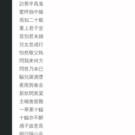
訪舊半爲鬼
驚呼熱中腸
焉知二十載
重上君子堂
昔別君未婚
兒女忽成行
怡然敬父執
問我來何方
問答乃未已
驅兒羅酒漿
夜雨剪春韭
新炊間黃粱
主稱會面難
一舉累十觴
十觴亦不醉
感子故意長
明日隔山岳