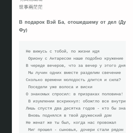
世事兩茫茫
В подарок Вэй Ба, отошедшему от дел (Ду
Фу)
Не вижусь с тобой, по жизни идя

 Ориону с Антаресом наше подобно кружение

В череде вечеров, что за вечер у этого дня?

 Мы лучин одних вместе разделим свечение

Сколько времени молодость длится и сила?

 Поседели уже волоса и виски

О знакомых спросил: в призраках половина!

 В изумлении вскрикнул: обожгло все внутри

Лишь спустя два десятка годов - кто бы знал!

 Вновь поднялся в твой дружеский дом

Не женат же ты был, когда нас провожал

 Миг прошел - сыновья, дочери стали рядом
