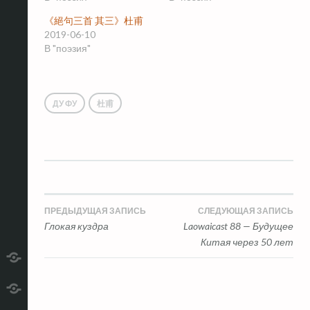
《絕句三首 其三》杜甫
2019-06-10
В "поэзия"
ДУ ФУ
杜甫
Навигация
ПРЕДЫДУЩАЯ ЗАПИСЬ
СЛЕДУЮЩАЯ ЗАПИСЬ
Глокая куздра
Laowaicast 88 — Будущее
по
Китая через 50 лет
записям
telegram