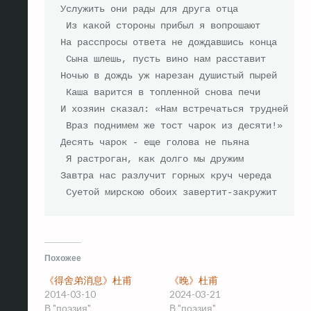
Услужить они рады для друга отца

 Из какой стороны прибыл я вопрошают

На расспросы ответа не дождавшись конца

 Сына шлешь, пусть вино нам расставит

Ночью в дождь уж нарезан душистый пырей

 Каша варится в топленной снова печи

И хозяин сказал: «Нам встречаться трудней

 Враз поднимем же тост чарок из десяти!»

Десять чарок - еще голова не пьяна

 Я растроган, как долго мы дружим

Завтра нас разлучит горных круч череда

 Суетой мирскою обоих завертит-закружит
Похожее
《得舍弟消息》杜甫
《晚》杜甫
2014-03-10
2024-03-21
В "поэзия"
В "поэзия"