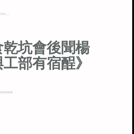
тае….
食乾坑會後聞楊
與工部有宿酲》
поэзия