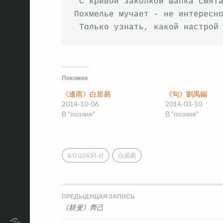
 С кривой заколкой шапка смята
Похмелье мучает - не интересно
 Только узнать, какой настрой
Похожее
《連雨》白居易
《句》劉禹錫
2014-10-06
2014-03-10
В "поэзия"
В "поэзия"
БО ЦЗЮЙ-И
白居易
ПРЕДЫДУЩАЯ ЗАПИСЬ
Навигация
《耕叟》齊己