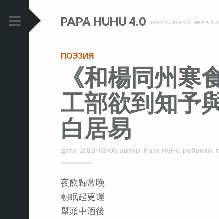
Skip
Skip
PAPA HUHU 4.0
to
to
много, много лет в Ки
content
content
PRIMARY
MENU
ПОЭЗИЯ
《和楊同州寒
工部欲到知予
白居易
дата:
2012-02-06
,
автор:
Papa HuHu
,
рубрики:
夜飲歸常晚
朝眠起更遲
舉頭中酒後