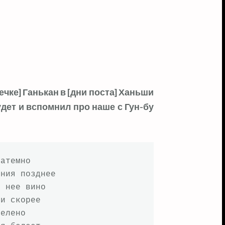
ечке] Ганькан в [дни поста] Ханьши
удет и вспомнил про наше с Гун-бу
атемно

ния позднее

 нее вино

и скорее

елено
