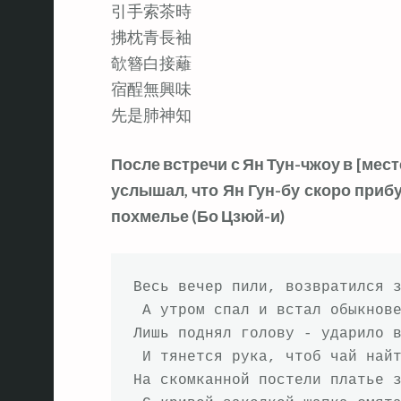
引手索茶時
拂枕青長袖
欹簪白接蘺
宿酲無興味
先是肺神知
После встречи с Ян Тун-чжоу в [мест
услышал, что Ян Гун-бу скоро приб
похмелье (Бо Цзюй-и)
Весь вечер пили, возвратился з
 А утром спал и встал обыкнове
Лишь поднял голову - ударило в
 И тянется рука, чтоб чай найт
На скомканной постели платье з