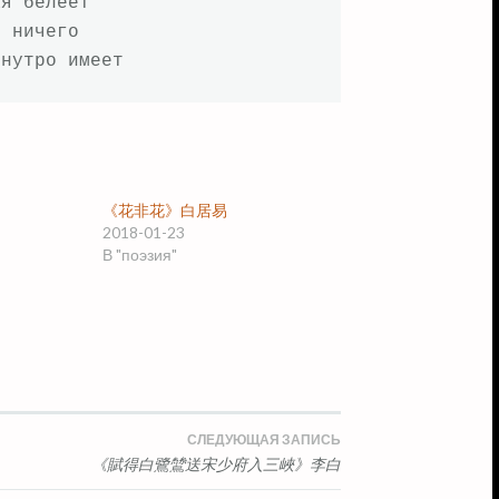
я белеет

 ничего

 нутро имеет
《花非花》白居易
2018-01-23
В "поэзия"
СЛЕДУЮЩАЯ ЗАПИСЬ
《賦得白鷺鷥送宋少府入三峽》李白