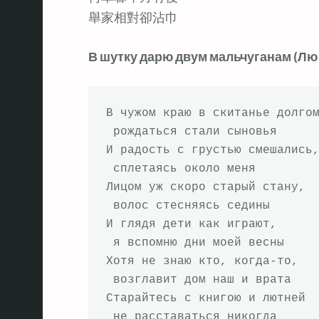
舉家相對卻沾巾
В шутку дарю двум мальчуганам (Лю
В чужом краю в скитанье долгом
 рождаться стали сыновья

И радость с грустью смешались,
 сплетаясь около меня

Лицом уж скоро старый стану,

 волос стесняясь седины

И глядя дети как играют,

 я вспомню дни моей весны

Хотя не знаю кто, когда-то,

 возглавит дом наш и врата

Старайтесь с книгою и лютней

 не расставаться никогда
