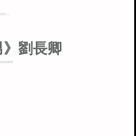
тае….
男》劉長卿
поэзия