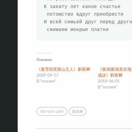
К закату лет какое счастье

 потомство вдруг приобрести

И всей семьей друг перед друго
 сжимаем мокрые платки
Похожее
《逢雪宿芙蓉山主人》劉長卿
《遊南園偶見在陰
2009-09-17
成詠》劉長卿
В "поэзия"
2018-06-01
В "поэзия"
ЛЮ ЧАН-ЦИН
劉長卿