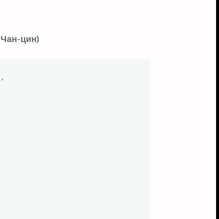
 Чан-цин)
,


