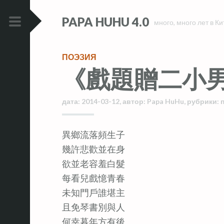
Skip
Skip
PAPA HUHU 4.0
to
to
много, много лет в Ки
content
content
PRIMARY
MENU
ПОЭЗИЯ
《戲題贈二小
дата:
2014-03-12
,
автор:
Papa HuHu
,
рубрики:
異鄉流落頻生子
幾許悲歡並在身
欲並老容羞白髮
每看兒戲憶青春
未知門戶誰堪主
且免琴書別與人
何幸暮年方有後