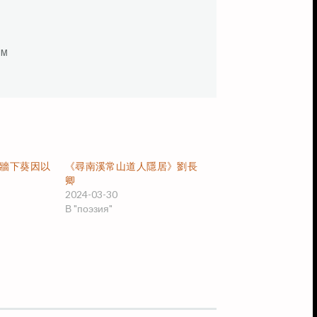
м

牆下葵因以
《尋南溪常山道人隱居》劉長
卿
2024-03-30
В "поэзия"