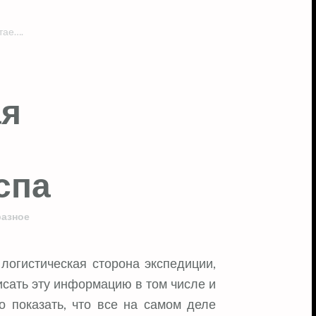
тае….
ая
спа
разное
исать эту информацию в том числе и
то показать, что все на самом деле