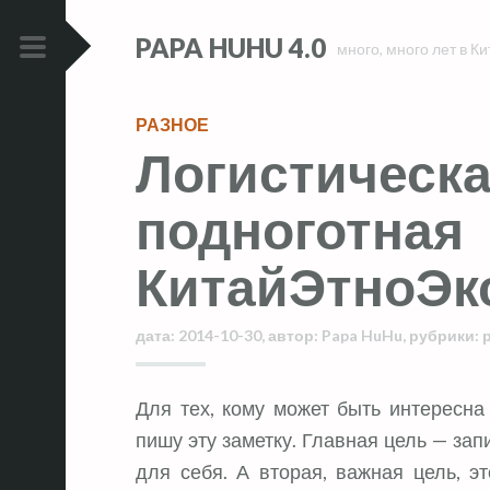
Skip
Skip
PAPA HUHU 4.0
to
to
много, много лет в Ки
content
content
PRIMARY
MENU
РАЗНОЕ
Логистическ
подноготная
КитайЭтноЭк
дата:
2014-10-30
,
автор:
Papa HuHu
,
рубрики:
Для тех, кому может быть интересна логистическая сторона экспедиции,
пишу эту заметку. Главная цель — зап
для себя. А вторая, важная цель, э