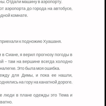
ны. Отдали машину в аэропорту.
т аэропорта до города на автобусе,
одной комнате.
, приехали к подножию Хуашаня.
 в Сиане, я верил прогнозу погоды в
ой – там на вершине всегда холодно
 налегке. Это была моя ошибка.
дежду для Димы, и пока ее нашли,
однялись на гору на канатной дороге.
ые люди в плане одежды это Тема и
кватно.