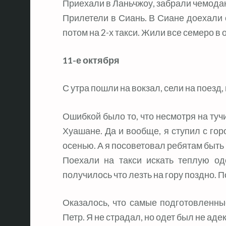
Приехали в Ланьчжоу, забрали чемода
Прилетели в Сиань. В Сиане доехали о
потом на 2-х такси. Жили все семеро в 
11-е октября
С утра пошли на вокзал, сели на поезд
Ошибкой было то, что несмотря на тучи
Хуашане. Да и вообще, я ступил с гор
осенью. А я посоветовал ребятам быть
Поехали на такси искать теплую о
получилось что лезть на гору поздно. П
Оказалось, что самые подготовленн
Петр. Я не страдал, но одет был не аде