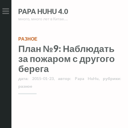
Skip
Skip
PAPA HUHU 4.0
to
to
много, много лет в Китае….
content
content
PRIMARY
MENU
РАЗНОЕ
План №9: Наблюдать
за пожаром с другого
берега
дата:
2015-01-23
,
автор:
Papa HuHu
,
рубрики:
разное