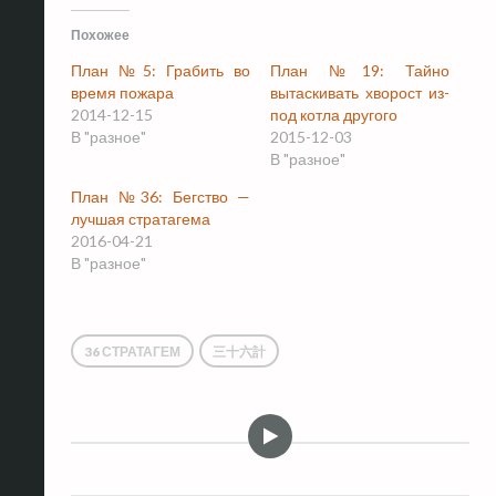
Похожее
План №5: Грабить во
План №19: Тайно
время пожара
вытаскивать хворост из-
2014-12-15
под котла другого
В "разное"
2015-12-03
В "разное"
План №36: Бегство —
лучшая стратагема
2016-04-21
В "разное"
36 СТРАТАГЕМ
三十六計
Видео