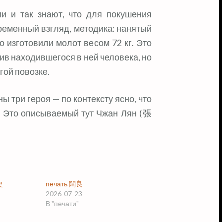
ии и так знают, что для покушения
ременный взгляд, методика: нанятый
 изготовили молот весом 72 кг. Это
бив находившегося в ней человека, но
гой повозке.
ы три героя — по контексту ясно, что
и. Это описываемый тут Чжан Лян (張
史
печать 闊良
2026-07-23
В "печати"