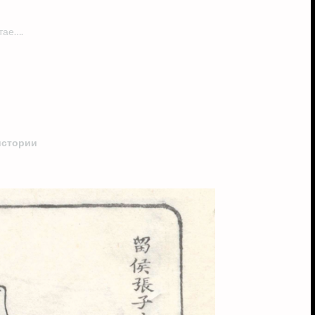
тае….
истории