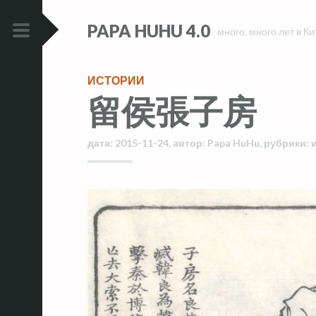
Skip
Skip
PAPA HUHU 4.0
to
to
много, много лет в Ки
content
content
PRIMARY
MENU
ИСТОРИИ
留侯張子房
дата:
2015-11-24
,
автор:
Papa HuHu
,
рубрики: