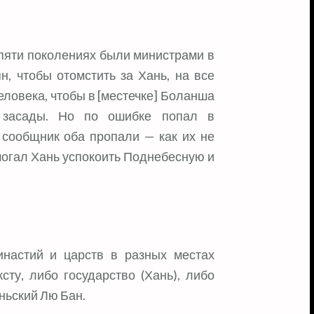
 пяти поколениях были министрами в
н, чтобы отомстить за Хань, на все
еловека, чтобы в [местечке] Боланша
з засады. Но по ошибке попал в
 сообщник оба пропали — как их не
могал Хань успокоить Поднебесную и
инастий и царств в разных местах
сту, либо государство (Хань), либо
ньский Лю Бан.