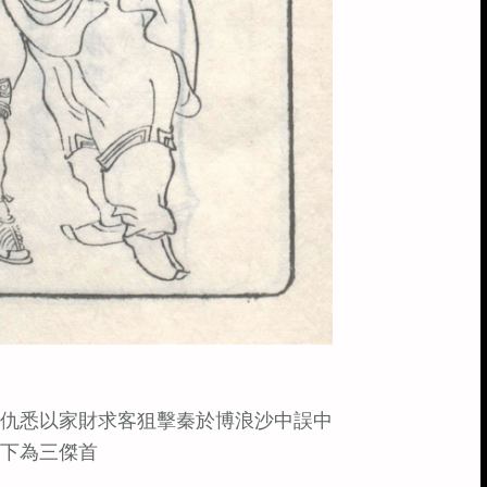
仇悉以家財求客狙擊秦於博浪沙中誤中
下為三傑首