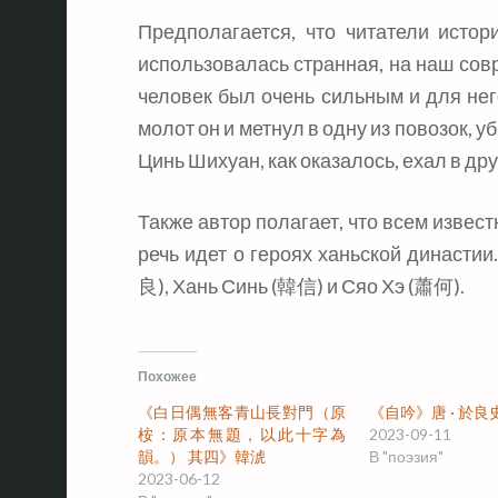
Предполагается, что читатели истор
использовалась странная, на наш сов
человек был очень сильным и для него
молот он и метнул в одну из повозок, у
Цинь Шихуан, как оказалось, ехал в дру
Также автор полагает, что всем известн
речь идет о героях ханьской династи
良), Хань Синь (韓信) и Сяо Хэ (蕭何).
Похожее
《白日偶無客青山長對門（原
《自吟》唐 · 於良
桉：原本無題，以此十字為
2023-09-11
韻。） 其四》韓淲
В "поэзия"
2023-06-12