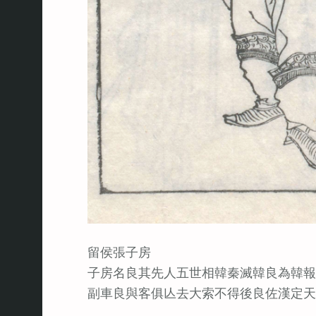
留侯張子房
子房名良其先人五世相韓秦滅韓良為韓報
副車良與客俱亾去大索不得後良佐漢定天