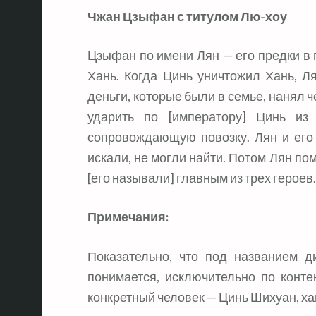
Чжан Цзыфан с титулом Лю-хоу
Цзыфан по имени Лян — его предки в
Хань. Когда Цинь уничтожил Хань, Ля
деньги, которые были в семье, нанял ч
ударить по [императору] Цинь и
сопровождающую повозку. Лян и его
искали, не могли найти. Потом Лян по
[его называли] главным из трех героев.
Примечания:
Показательно, что под названием д
понимается, исключительно по контек
конкретный человек — Цинь Шихуан, ха