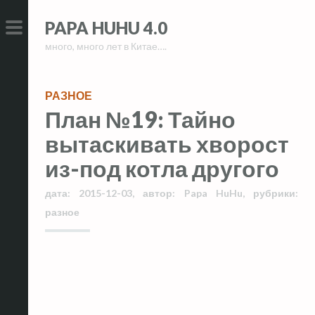
Skip
Skip
PAPA HUHU 4.0
to
to
много, много лет в Китае….
content
content
PRIMARY
MENU
РАЗНОЕ
План №19: Тайно
вытаскивать хворост
из-под котла другого
дата:
2015-12-03
,
автор:
Papa HuHu
,
рубрики:
разное