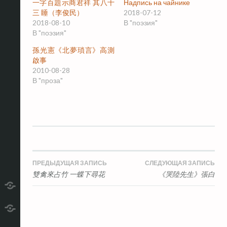
一字百題示商君祥 其八十
Надпись на чайнике
三 睡（李俊民）
2018-07-12
2018-08-10
В "поэзия"
В "поэзия"
孫光憲《北夢瑣言》高測
啟事
2010-08-28
В "проза"
Навигация
ПРЕДЫДУЩАЯ ЗАПИСЬ
СЛЕДУЮЩАЯ ЗАПИСЬ
雙禽來占竹 一蝶下尋花
《哭陸先生》張白
по
telegram
записям
RSS