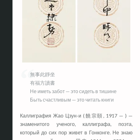
無事此靜坐
有福方讀書
Не иметь забот — это сидеть в тишине
Быть счастливым — это читать книги
Каллиграфия Жао Цзун-и (饒宗頤, 1917 — ) —
знаменитого ученого, каллиграфа, поэта,
который до сих пор живет в Гонконге. Не знаю