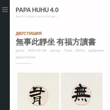
Skip
Skip
PAPA HUHU 4.0
to
to
много, много лет в Китае….
content
content
PRIMARY
MENU
ДВУСТИШИЯ
無事此靜坐 有福方讀書
дата:
2016-05-06
,
автор:
Papa HuHu
,
рубрики:
двустишия