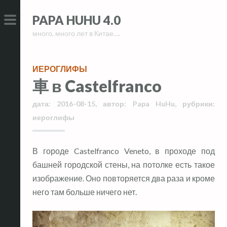
Skip
Skip
PAPA HUHU 4.0
to
to
много, много лет в Китае….
content
content
PRIMARY
MENU
ИЕРОГЛИФЫ
車 в Castelfranco
дата:
2016-08-15
,
автор:
Papa HuHu
,
рубрики:
иероглифы
В городе Castelfranco Veneto, в проходе под
башней городской стены, на потолке есть такое
изображение. Оно повторяется два раза и кроме
него там больше ничего нет.