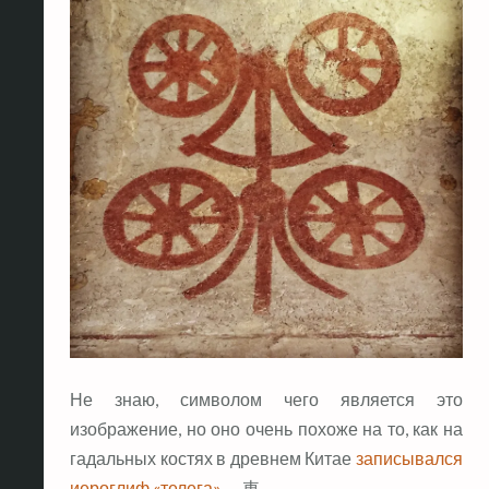
Не знаю, символом чего является это
изображение, но оно очень похоже на то, как на
гадальных костях в древнем Китае
записывался
иероглиф «телега»
— 車.