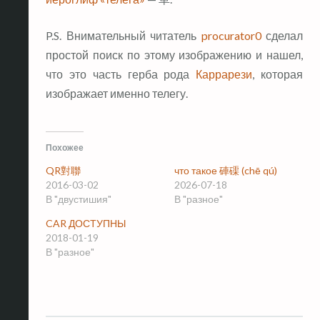
P.S. Внимательный читатель
procurator0
сделал
простой поиск по этому изображению и нашел,
что это часть герба рода
Каррарези
, которая
изображает именно телегу.
Похожее
QR對聯
что такое 硨磲 (chē qú)
2016-03-02
2026-07-18
В "двустишия"
В "разное"
CAR ДОСТУПНЫ
2018-01-19
В "разное"