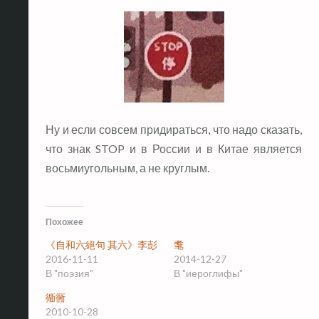
Ну и если совсем придираться, что надо сказать,
что знак STOP и в России и в Китае является
восьмиугольным, а не круглым.
Похожее
《自和六絕句 其六》李彭
耄
2016-11-11
2014-12-27
В "поэзия"
В "иероглифы"
衚衕
2010-10-28