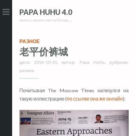
Skip
Skip
PAPA HUHU 4.0
to
to
много, много лет в Китае….
content
content
PRIMARY
MENU
РАЗНОЕ
老平价裤城
дата:
2016-10-31
,
автор:
Papa HuHu
,
рубрики:
разное
Почитывая The Moscow Times наткнулся на
такую иллюстрацию (
по ссылке она же онлайн
):