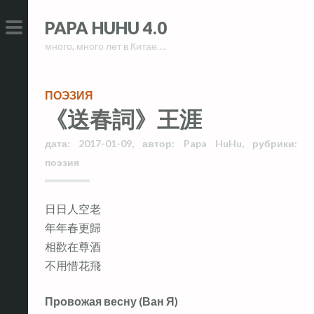
Skip
Skip
PAPA HUHU 4.0
to
to
много, много лет в Китае….
content
content
PRIMARY
MENU
ПОЭЗИЯ
《送春詞》王涯
дата:
2017-01-09
,
автор:
Papa HuHu
,
рубрики:
поэзия
日日人空老
年年春更歸
相歡在尊酒
不用惜花飛
Провожая весну (Ван Я)