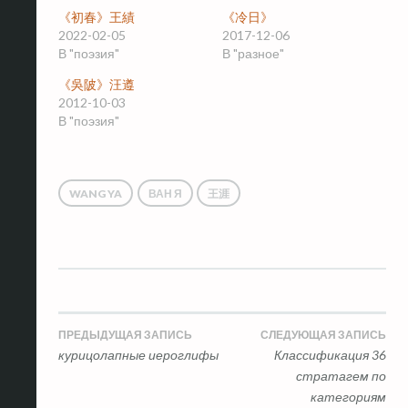
《初春》王績
《冷日》
2022-02-05
2017-12-06
В "поэзия"
В "разное"
《吳陂》汪遵
2012-10-03
В "поэзия"
WANG YA
ВАН Я
王涯
Навигация
ПРЕДЫДУЩАЯ ЗАПИСЬ
СЛЕДУЮЩАЯ ЗАПИСЬ
курицолапные иероглифы
Классификация 36
по
стратагем по
категориям