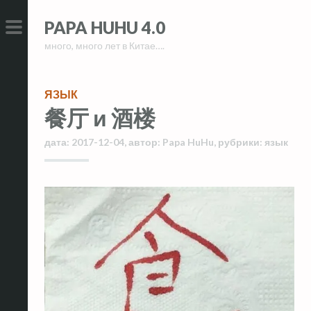
Skip
Skip
PAPA HUHU 4.0
to
to
много, много лет в Китае….
content
content
PRIMARY
MENU
ЯЗЫК
餐厅 и 酒楼
дата:
2017-12-04
,
автор:
Papa HuHu
,
рубрики:
язык