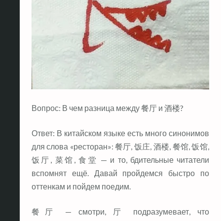
Вопрос: В чем разница между 餐厅 и 酒楼?
Ответ: В китайском языке есть много синонимов
для слова «ресторан»: 餐厅, 饭庄, 酒楼, 餐馆, 饭馆,
饭厅, 菜馆, 食堂 — и то, бдительные читатели
вспомнят ещё. Давай пройдемся быстро по
оттенкам и пойдем поедим.
餐厅 — смотри, 厅 подразумевает, что