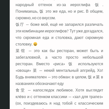
народный оттенок из-за иероглифа 饭.
Понимаешь, 饭 это же еда, но и рис. В общем,
скромно, но со вкусом.
饭厅 — боже мой, ещё не запарился различать
эти комбинации иероглифов? Тут уже догадался,
что скромная еда и столовка, дают скромную
столовку.
菜馆 — это как бы ресторан, может быть и
забегаловкой, а часто просто небольшой
ресторан. Вместо «риса» 饭 используются
«овощи» 菜 — некий ментальный апгрейд. Хо!
Будь внимателен — это обман: в целом, 饭 и 菜 в
названиях обозначают еду
食堂 — напоследок любимое. Хотя выглядит
клёво и с оттенком классики — «зал для трапез»
(ох, поиздеваюсь я над тобой с классическим