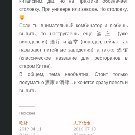
китайским, да), но на практике обозначает
столовку. При универе или заводе. Но столовку.
Если ты внимательный комбинатор и любишь
выпить, то настругаешь ещё 酒庄 (уже
винодельня), 酒厅 и 酒堂 (новодел, сейчас так
называют питейные заведения), а также 酒馆
(классическое название для ресторанов в
старом Китае).
В общем, тема необъятна. Стоит только
подумать о 酒家 и 酒肆… и хочется сразу поесть и
выпить.
Похожее
吃货
志平信命
2019-04-11
2016-07-13
В "язык"
В "разное"