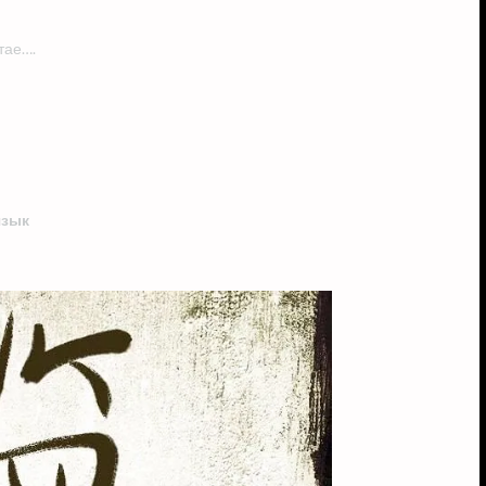
тае….
язык