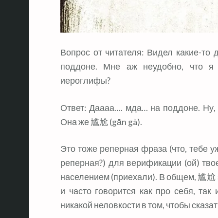
Вопрос от читателя: Видел какие-то 
поддоне. Мне аж неудобно, что я 
иероглифы?
Ответ: Даааа…. мда… на поддоне. Ну, 
Она же 尴尬 (gān gà).
Это тоже реперная фраза (что, тебе у
реперная?) для верификации (ой) тво
населением (приехали). В общем, 尴尬 
и часто говорится как про себя, так 
никакой неловкости в том, чтобы ска