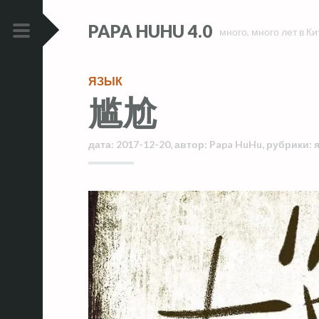
Skip
Skip
PAPA HUHU 4.0
to
to
много, много лет в Ки
content
content
PRIMARY
MENU
ЯЗЫК
尴尬
дата:
2017-12-20
,
автор:
Papa HuHu
,
рубрики: