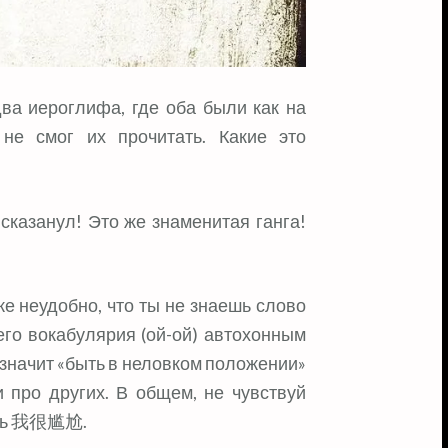
два иероглифа, где оба были как на
не смог их прочитать. Какие это
сказанул! Это же знаменитая ганга!
же неудобно, что ты не знаешь слово
его вокабулярия (ой-ой) автохонным
значит «быть в неловком положении»
и про других. В общем, не чувствуй
зать 我很尴尬.