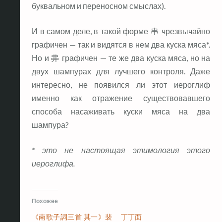
буквальном и переносном смыслах).
И в самом деле, в такой форме 串 чрезвычайно
графичен — так и видятся в нем два куска мяса*.
Но и 丳 графичен — те же два куска мяса, но на
двух шампурах для лучшего контроля. Даже
интересно, не появился ли этот иероглиф
именно как отражение существовавшего
способа насаживать куски мяса на два
шампура?
* это не настоящая этимология этого
иероглифа.
Похожее
《南歌子詞三首 其一》裴
丁丁面