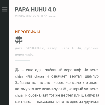
Skip
Skip
PAPA HUHU 4.0
to
to
много, много лет в Китае….
content
content
PRIMARY
MENU
ИЕРОГЛИФЫ
丳
дата:
2018-03-06
,
автор:
Papa HuHu
,
рубрики:
иероглифы
丳 — еще один забавный иероглиф. Читается
chǎn или chuàn и означает вертел, шампур.
Забавно то, что этот иероглиф мало кто знает,
потому что все используют 串, который читается
chuàn и обозначает тот же вертел или шампур (а
как глагол — насаживать что-то одно за другим, в