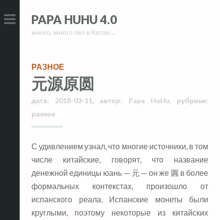
Skip
Skip
PAPA HUHU 4.0
to
to
много, много лет в Китае….
content
content
PRIMARY
MENU
РАЗНОЕ
元源原圆
дата:
2018-03-11
,
автор:
Papa HuHu
,
рубрики:
разное
С удивлением узнал, что многие источники, в том
числе китайские, говорят, что название
денежной единицы юань — 元 — он же 圓 в более
формальных контекстах, произошло от
испанского реала. Испанские монеты были
круглыми, поэтому некоторые из китайских