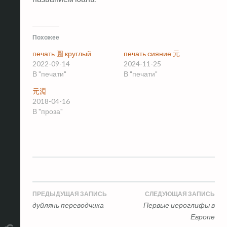
Похожее
печать 圓 круглый
печать сияние 元
2022-09-14
2024-11-25
В "печати"
В "печати"
元淵
2018-04-16
В "проза"
Навигация
ПРЕДЫДУЩАЯ ЗАПИСЬ
СЛЕДУЮЩАЯ ЗАПИСЬ
дуйлянь переводчика
Первые иероглифы в
по
Европе