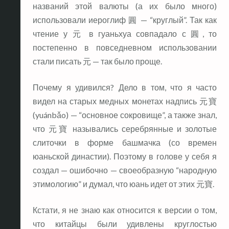
названий этой валюты (а их было много)
использовали иероглиф 圓 — “круглый”. Так как
чтение у 元 в гуаньхуа совпадало с 圓, то
постепенно в повседневном использовании
стали писать 元 — так было проще.
Почему я удивился? Дело в том, что я часто
видел на старых медных монетах надпись 元寶
(yuánbǎo) — “основное сокровище”, а также знал,
что 元寶 назывались серебрянные и золотые
слиточки в форме башмачка (со времен
юаньской династии). Поэтому в голове у себя я
создал — ошибочно — своеобразную “народную
этимологию” и думал, что юань идет от этих 元寶.
Кстати, я не знаю как относится к версии о том,
что китайцы были удивлены круглостью