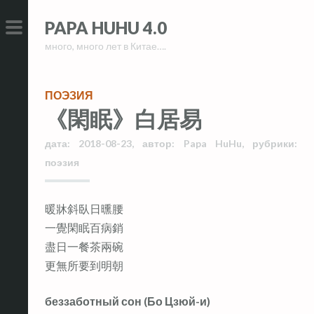
Skip
Skip
PAPA HUHU 4.0
to
to
много, много лет в Китае….
content
content
PRIMARY
MENU
ПОЭЗИЯ
《閑眠》白居易
дата:
2018-08-23
,
автор:
Papa HuHu
,
рубрики:
поэзия
暖牀斜臥日曛腰
一覺閑眠百病銷
盡日一餐茶兩碗
更無所要到明朝
беззаботный сон (Бо Цзюй-и)