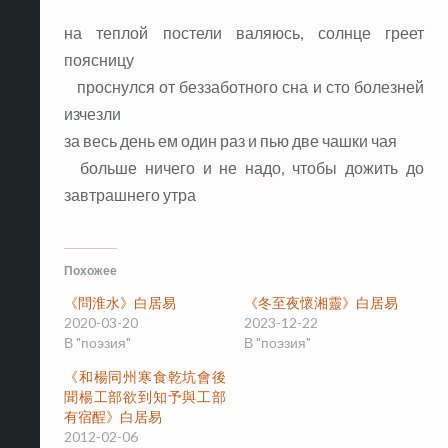
на теплой постели валяюсь, солнце греет
поясницу
проснулся от беззаботного сна и сто болезней
изчезли
за весь день ем один раз и пью две чашки чая
больше ничего и не надо, чтобы дожить до
завтрашнего утра
Похожее
《問淮水》白居易
《冬至夜懷湘靈》白居易
2020-03-20
2023-12-22
В "поэзия"
В "поэзия"
《和楊同州寒食乾坑會後
聞楊工部欲到知予與工部
有宿酲》白居易
2012-02-06