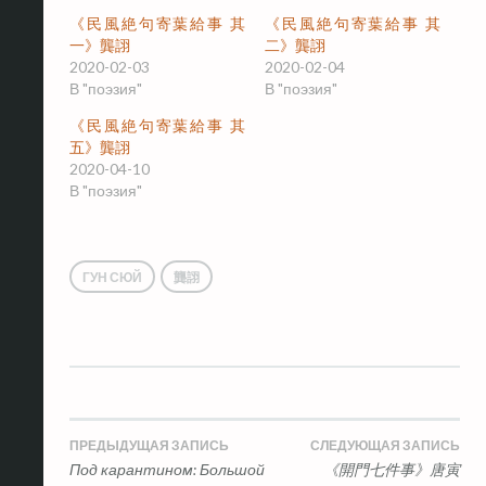
《民風絶句寄葉給事 其
《民風絶句寄葉給事 其
一》龔詡
二》龔詡
2020-02-03
2020-02-04
В "поэзия"
В "поэзия"
《民風絶句寄葉給事 其
五》龔詡
2020-04-10
В "поэзия"
ГУН СЮЙ
龔詡
Навигация
ПРЕДЫДУЩАЯ ЗАПИСЬ
СЛЕДУЮЩАЯ ЗАПИСЬ
Под карантином: Большой
《開門七件事》唐寅