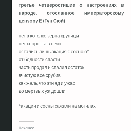
третье четверостишие о настроениях в
народе, отосланное императорскому
цензору Е (Гун Сюй)
нет в котелке зерна крупицы
нет хвороста в печи
остались лишь акация с сосною*
от бедности спасти
часть продал и спалил остаток
вчистую все срубив
как жаль, что эти яд и ужас
до мертвых уж дошли
*акации и сосны сажали на могилах
Похожее