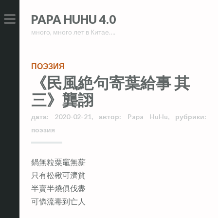
Skip
Skip
PAPA HUHU 4.0
to
to
много, много лет в Китае….
content
content
PRIMARY
MENU
ПОЭЗИЯ
《民風絶句寄葉給事 其
三》龔詡
дата:
2020-02-21
,
автор:
Papa HuHu
,
рубрики:
поэзия
鍋無粒粟竈無薪
只有松楸可濟貧
半賣半燒俱伐盡
可憐流毒到亡人