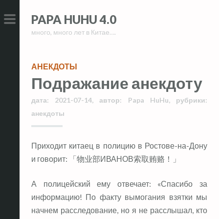
Skip
Skip
PAPA HUHU 4.0
to
to
много, много лет в Китае….
content
content
PRIMARY
MENU
АНЕКДОТЫ
Подражание анекдоту
дата:
2021-07-14
,
автор:
Papa HuHu
,
рубрики:
анекдоты
Приходит китаец в полицию в Ростове-на-Дону
и говорит: 「物业部ИВАНОВ索取贿赂！」
А полицейский ему отвечает: «Спасибо за
информацию! По факту вымогания взятки мы
начнем расследование, но я не расслышал, кто