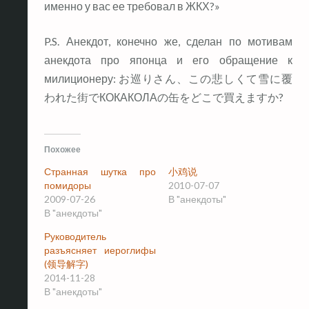
именно у вас ее требовал в ЖКХ?»
P.S. Анекдот, конечно же, сделан по мотивам
анекдота про японца и его обращение к
милиционеру: お巡りさん、この悲しくて雪に覆
われた街でКОКАКОЛАの缶をどこで買えますか?
Похожее
Странная шутка про
小鸡说
помидоры
2010-07-07
2009-07-26
В "анекдоты"
В "анекдоты"
Руководитель
разъясняет иероглифы
(领导解字)
2014-11-28
В "анекдоты"