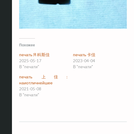
Похожее
печать Я 科斯佳
печать 卡佳
2025-05-17
2023-04-04
В "печати"
В "печати"
печать 上佳:
наиотличнейшее
2021-05-08
В "печати"