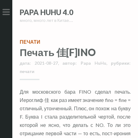
Skip
Skip
PAPA HUHU 4.0
to
to
много, много лет в Китае….
content
content
PRIMARY
MENU
ПЕЧАТИ
Печать 佳[F]INO
дата:
2021-08-27
,
автор:
Papa HuHu
,
рубрики:
печати
Для московского бара FINO сделал печать.
Иероглиф 佳 как раз имеет значение fino = fine =
отличный, утонченный. Плюс, он похож на букву
F. Буква I стала разделительной чертой, после
которой не ясно, что делать с NO. То ли это
отрицание первой части — то есть, пост-ирония