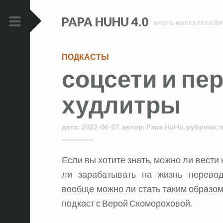
Skip
Skip
PAPA HUHU 4.0
to
to
много, много лет в Ки
content
content
PRIMARY
MENU
ПОДКАСТЫ
соцсети и пе
худлитры
дата:
2022-06-07
,
автор:
Papa HuHu
,
рубрики:
Если вы хотите знать, можно ли вести 
ли зарабатывать на жизнь перево
вообще можно ли стать таким образо
подкаст с Верой Скомороховой.