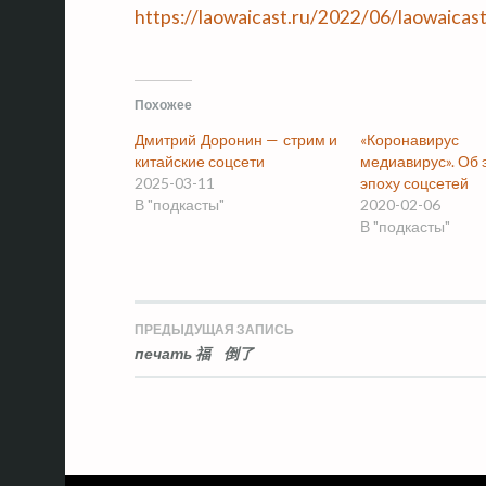
https://laowaicast.ru/2022/06/laowaicas
Похожее
Дмитрий Доронин — стрим и
«Коронавиру
китайские соцсети
медиавирус». Об 
2025-03-11
эпоху соцсетей
В "подкасты"
2020-02-06
В "подкасты"
ПРЕДЫДУЩАЯ ЗАПИСЬ
Навигация
печать 福 倒了
по
записям