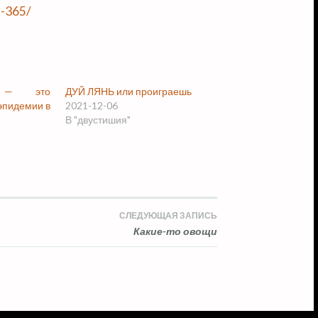
t-365/
с — это
ДУЙ ЛЯНЬ или проиграешь
эпидемии в
2021-12-06
В "двустишия"
СЛЕДУЮЩАЯ ЗАПИСЬ
Какие-то овощи