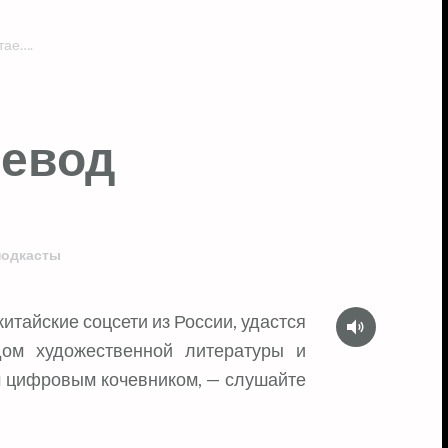
тае….
ревод
подкасты
Аудио
китайские соцсети из России, удастся
дом художественной литературы и
м цифровым кочевником, — слушайте