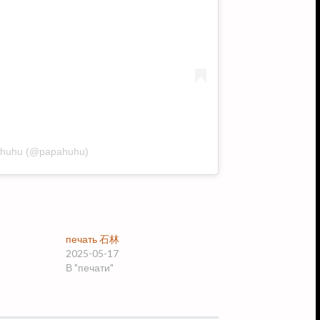
pahuhu (@papahuhu)
печать 石林
2025-05-17
В "печати"