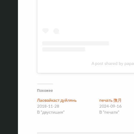
A post shared by pa
Похожее
Лаовайкаст дуйлянь
печать 撫月
2018-11-28
2024-09-16
В "двустишия"
В "печати"