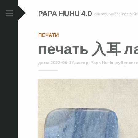
Skip
Skip
PAPA HUHU 4.0
to
to
много, много лет в Ки
content
content
PRIMARY
MENU
ПЕЧАТИ
печать 入耳 ла
дата:
2022-06-17
,
автор:
Papa HuHu
,
рубрики: