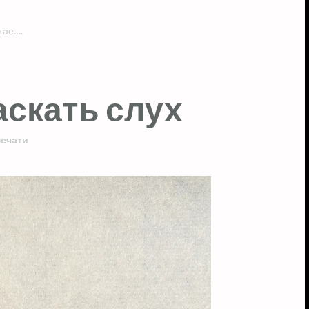
тае….
скать слух
печати