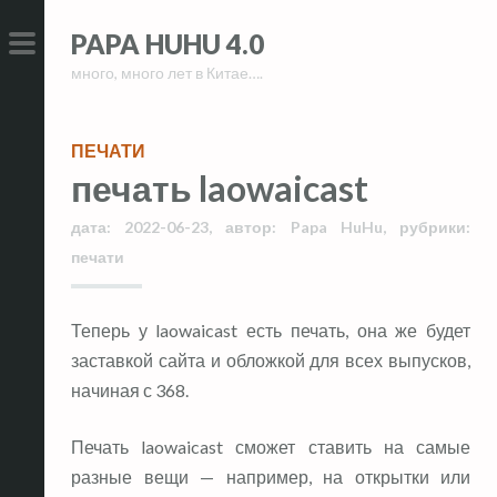
Skip
Skip
PAPA HUHU 4.0
to
to
много, много лет в Китае….
content
content
PRIMARY
MENU
ПЕЧАТИ
печать laowaicast
дата:
2022-06-23
,
автор:
Papa HuHu
,
рубрики:
печати
Теперь у laowaicast есть печать, она же будет
заставкой сайта и обложкой для всех выпусков,
начиная с 368.
Печать laowaicast сможет ставить на самые
разные вещи — например, на открытки или