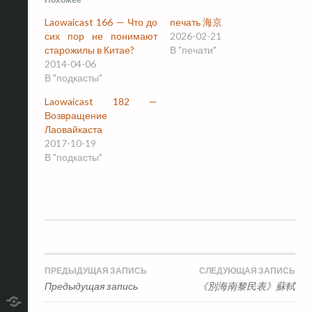
Laowaicast 166 — Что до
печать 海京
сих пор не понимают
2026-02-21
старожилы в Китае?
В "печати"
2014-04-06
В "подкасты"
Laowaicast 182 —
Возвращение
Лаовайкаста
2017-10-19
В "подкасты"
Навигация
ПРЕДЫДУЩАЯ ЗАПИСЬ
СЛЕДУЮЩАЯ ЗАПИСЬ
Предыдущая запись
《別海南黎民表》蘇軾
по