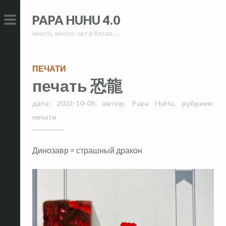
Skip
Skip
PAPA HUHU 4.0
to
to
много, много лет в Китае….
content
content
PRIMARY
MENU
ПЕЧАТИ
печать 恐龍
дата:
2022-10-09
,
автор:
Papa HuHu
,
рубрики:
печати
Динозавр = страшный дракон