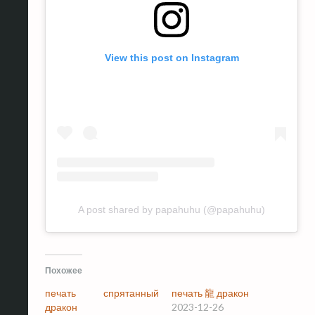
View this post on Instagram
A post shared by papahuhu (@papahuhu)
Похожее
печать спрятанный
печать 龍 дракон
дракон
2023-12-26