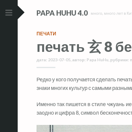
Skip
Skip
PAPA HUHU 4.0
to
to
много, много лет в Ки
content
content
PRIMARY
MENU
ПЕЧАТИ
печать 玄 8 б
дата:
2023-07-05
,
автор:
Papa HuHu
,
рубрики:
Редко у кого получается сделать печать с одним символом, на которой будут
знаки многих культур с самыми разным
Именно так пишется в стиле чжуань и
заодно и цифра 8, символ бесконечнос