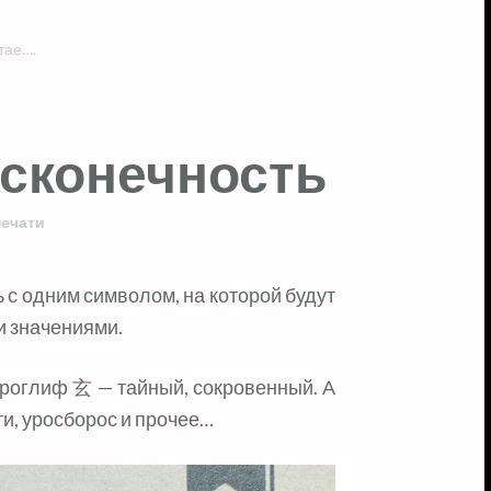
тае….
есконечность
печати
и значениями.
ероглиф 玄 — тайный, сокровенный. А
ти, уросборос и прочее…