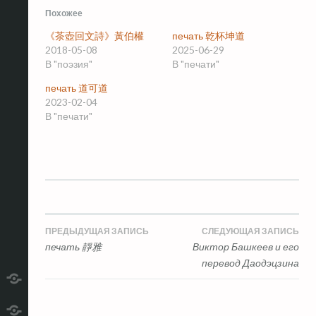
Похожее
《茶壺回文詩》黃伯權
печать 乾杯坤道
2018-05-08
2025-06-29
В "поэзия"
В "печати"
печать 道可道
2023-02-04
В "печати"
Навигация
ПРЕДЫДУЩАЯ ЗАПИСЬ
СЛЕДУЮЩАЯ ЗАПИСЬ
печать 靜雅
Виктор Башкеев и его
по
перевод Даодэцзина
записям
telegram