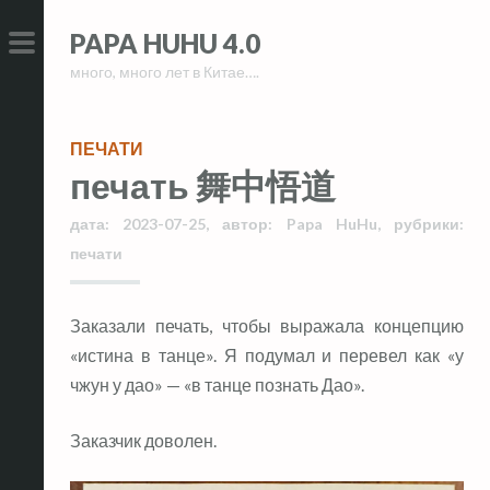
Skip
Skip
PAPA HUHU 4.0
to
to
много, много лет в Китае….
content
content
PRIMARY
MENU
ПЕЧАТИ
печать 舞中悟道
дата:
2023-07-25
,
автор:
Papa HuHu
,
рубрики:
печати
Заказали печать, чтобы выражала концепцию
«истина в танце». Я подумал и перевел как «у
чжун у дао» — «в танце познать Дао».
Заказчик доволен.