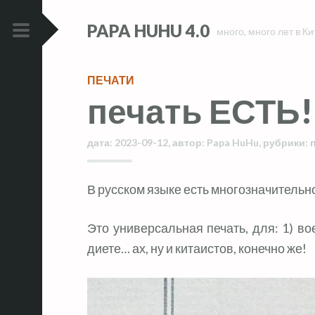
Skip
Skip
PAPA HUHU 4.0
to
to
много, много лет в Ки
content
content
PRIMARY
MENU
ПЕЧАТИ
печать ЕСТЬ!
дата:
2023-09-12
,
автор:
Papa HuHu
,
рубрики:
В русском языке есть многозначительн
Это универсальная печать, для: 1) во
диете… ах, ну и китаистов, конечно же!