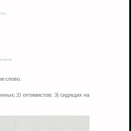
тае….
печати
ое слово.
енных; 2) оптимистов; 3) сидящих на