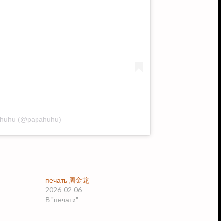
pahuhu (@papahuhu)
печать 周金龙
2026-02-06
В "печати"