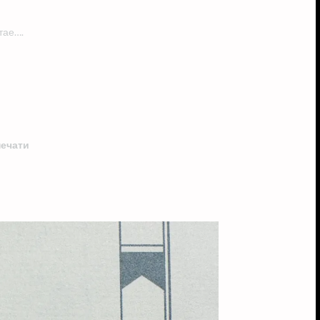
тае….
печати