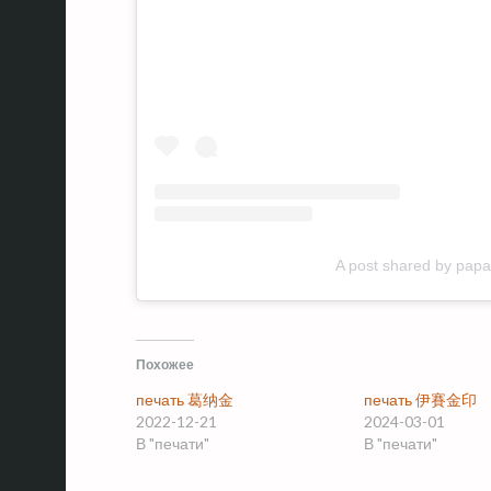
A post shared by pa
Похожее
печать 葛纳金
печать 伊賽金印
2022-12-21
2024-03-01
В "печати"
В "печати"