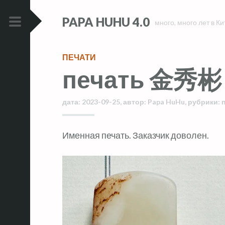
Skip
Skip
PAPA HUHU 4.0
to
to
много, много лет в Ки
content
content
PRIMARY
MENU
ПЕЧАТИ
печать 金秀彬
дата:
2023-09-25
,
автор:
Papa HuHu
,
рубрики:
Именная печать. Заказчик доволен.