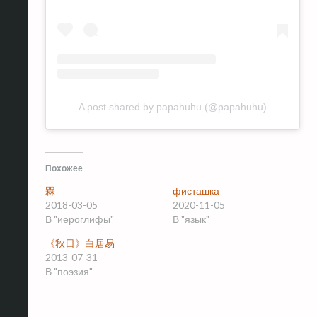
A post shared by papahuhu (@papahuhu)
Похожее
槑
фисташка
2018-03-05
2020-11-05
В "иероглифы"
В "язык"
《秋日》白居易
2013-07-31
В "поэзия"