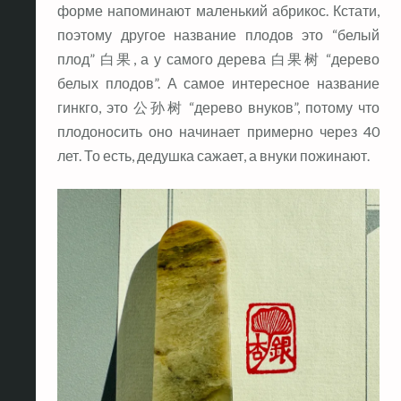
форме напоминают маленький абрикос. Кстати,
поэтому другое название плодов это “белый
плод” 白果, а у самого дерева 白果树 “дерево
белых плодов”. А самое интересное название
гинкго, это 公孙树 “дерево внуков”, потому что
плодоносить оно начинает примерно через 40
лет. То есть, дедушка сажает, а внуки пожинают.