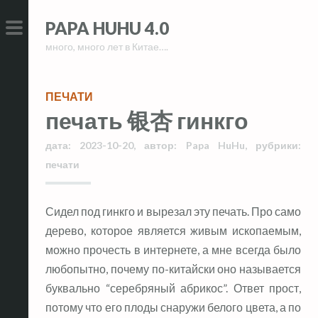
Skip
Skip
PAPA HUHU 4.0
to
to
много, много лет в Китае….
content
content
PRIMARY
MENU
ПЕЧАТИ
печать 银杏 гинкго
дата:
2023-10-20
,
автор:
Papa HuHu
,
рубрики:
печати
Сидел под гинкго и вырезал эту печать. Про само
дерево, которое является живым ископаемым,
можно прочесть в интернете, а мне всегда было
любопытно, почему по-китайски оно называется
буквально “серебряный абрикос”. Ответ прост,
потому что его плоды снаружи белого цвета, а по