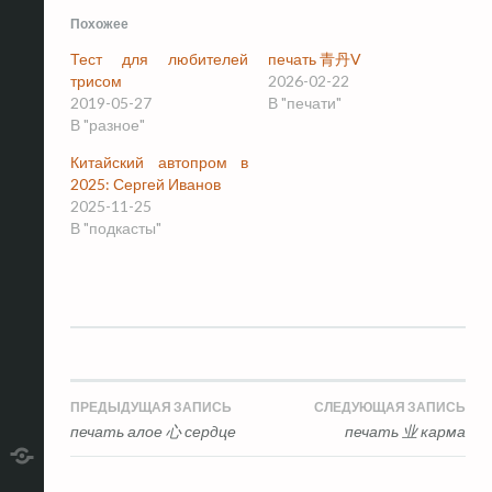
Похожее
Тест для любителей
печать 青丹V
трисом
2026-02-22
2019-05-27
В "печати"
В "разное"
Китайский автопром в
2025: Сергей Иванов
2025-11-25
В "подкасты"
Навигация
ПРЕДЫДУЩАЯ ЗАПИСЬ
СЛЕДУЮЩАЯ ЗАПИСЬ
печать алое 心 сердце
печать 业 карма
по
telegram