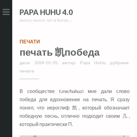
Skip
Skip
PAPA HUHU 4.0
to
to
много, много лет в Китае….
content
content
PRIMARY
MENU
ПЕЧАТИ
печать 凯победа
дата:
2024-01-05
,
автор:
Papa HuHu
,
рубрики:
печати
В сообществе t.me/huhuzi мне дали слово
победа для вдохновение на печать. Я сразу
понял, что иероглиф 凯, который обозначает
победную песнь, отлично подходит своим 几,
который практически П.