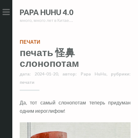
Skip
Skip
PAPA HUHU 4.0
to
to
много, много лет в Китае….
content
content
PRIMARY
MENU
ПЕЧАТИ
печать 怪鼻
слонопотам
дата:
2024-01-20
,
автор:
Papa HuHu
,
рубрики:
печати
Да, тот самый слонопотам теперь придуман
одним иероглифом!