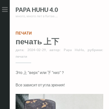
Skip
Skip
PAPA HUHU 4.0
to
to
много, много лет в Китае….
content
content
PRIMARY
MENU
ПЕЧАТИ
печать 上下
дата:
2024-02-29
,
автор:
Papa HuHu
,
рубрики:
печати
Это 上 “верх” или 下 “низ”？
Все зависит от угла зрения!