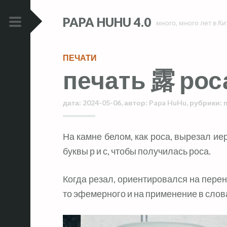
Skip
Skip
PAPA HUHU 4.0
to
to
много, много лет в Ки
content
content
PRIMARY
MENU
ПЕЧАТИ
печать 露 рос
дата:
2024-05-06
,
автор:
Papa HuHu
,
рубрики:
На камне белом, как роса, вырезал иероглиф 露 «роса», в который добавил
буквы р и с, чтобы получилась роса.
Когда резал, ориентировался на перен
то эфемерного и на применение в слова