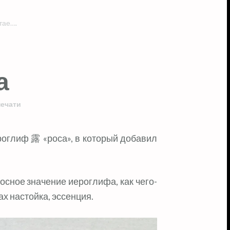
тае….
а
печати
осное значение иероглифа, как чего-
х настойка, эссенция.