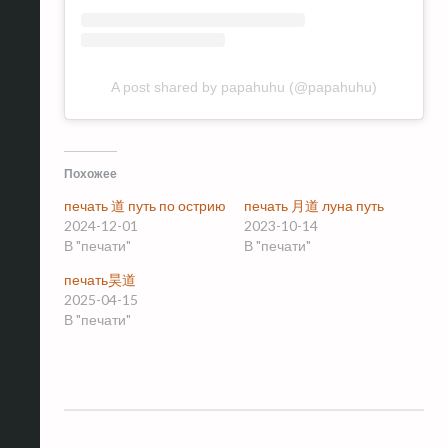
A post shared by papahuhu (@papahuhu)
Похожее
печать 道 путь по острию
печать 月道 луна путь
2024-12-01
2023-10-14
В "печати"
В "печати"
печать昊道
2025-04-15
В "печати"