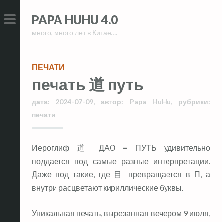
Skip
Skip
PAPA HUHU 4.0
to
to
много, много лет в Китае….
content
content
PRIMARY
MENU
ПЕЧАТИ
печать 道 путь
дата:
2024-07-09
,
автор:
Papa HuHu
,
рубрики:
печати
Иероглиф 道 ДАО = ПУТЬ удивительно
поддается под самые разные интерпретации.
Даже под такие, где 目 превращается в П, а
внутри расцветают кириллические буквы.
Уникальная печать, вырезанная вечером 9 июля,