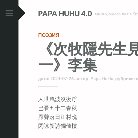
Skip
Skip
PAPA HUHU 4.0
to
to
много, много лет в Ки
content
content
PRIMARY
MENU
ПОЭЗИЯ
《次牧隱先生見
一》李集
дата:
2024-07-26
,
автор:
Papa HuHu
,
рубрики:
人世風波沒復浮
已看五十二春秋
雁聲落日江村晚
閑詠新詩獨倚樓