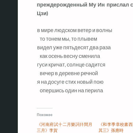
преждерожденный Му Ин прислал ст
Цзи)
в мире людском ветер и волны
   то тонем мы, то плывем
видел уже пятьдесят два раза
   как осень весну сменила
гуси кричат, солнце садится
   вечер в деревне речной
я на досуге стих новый пою
   опершись один на перила
Похожее
《河南府試十二月樂詞幷閏月
《和李季章校書西
三月》李賀
其三》孫應時