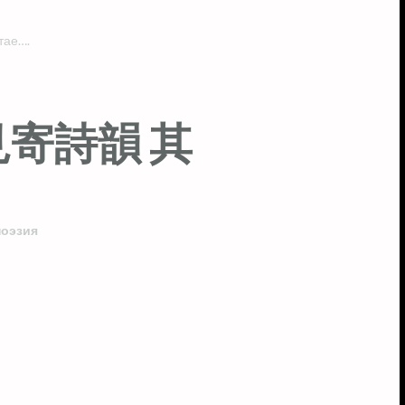
тае….
寄詩韻 其
поэзия