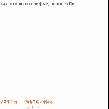
их, вторю его рифме, первое (Ли
湖即事三首
《過老子廟》李隆基
2016-12-23