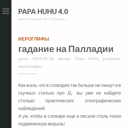
Skip
Skip
PAPA HUHU 4.0
to
to
много, много лет в Китае….
content
content
PRIMARY
MENU
ИЕРОГЛИФЫ
гадание на Палладии
дата:
2024-09-08
,
автор:
Papa HuHu
,
рубрики:
иероглифы
Как жаль, что в словарях так больше не пишут и в
скучных статьях про 乩 вы уже не найдете
столько практических этнографических
наблюдений.
А уж, чтобы в словаре еще и писали столь тонко
подмеченную мораль!