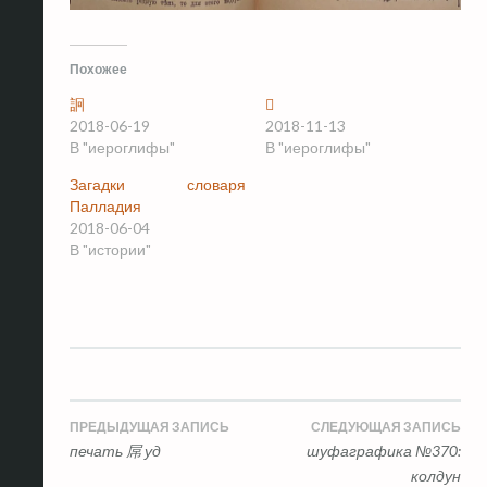
Похожее
䛛
𧥛
2018-06-19
2018-11-13
В "иероглифы"
В "иероглифы"
Загадки словаря
Палладия
2018-06-04
В "истории"
Навигация
ПРЕДЫДУЩАЯ ЗАПИСЬ
СЛЕДУЮЩАЯ ЗАПИСЬ
печать 屌 уд
шуфаграфика №370:
по
колдун