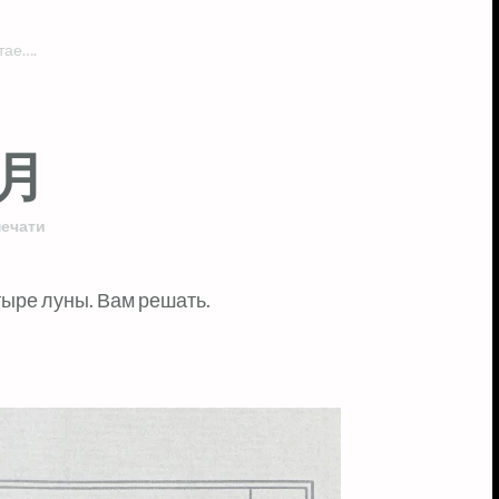
тае….
月月
печати
тыре луны. Вам решать.