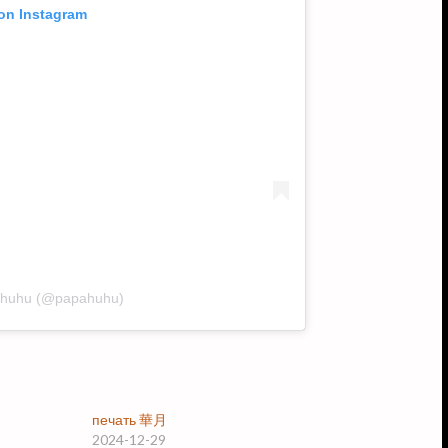
 on Instagram
pahuhu (@papahuhu)
печать 華月
2024-12-29