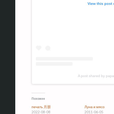
View this post
A post shared by pa
Похожее
печать 月朋
Луна и мясо
2022-08-08
2011-06-05