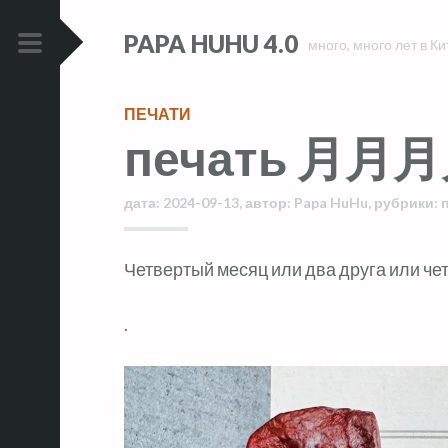
Skip
Skip
PAPA HUHU 4.0
to
to
много, много лет в Ки
content
content
PRIMARY
MENU
ПЕЧАТИ
печать 月月
дата:
2024-09-13
,
автор:
Papa HuHu
,
рубрики:
Четвертый месяц или два друга или че
.