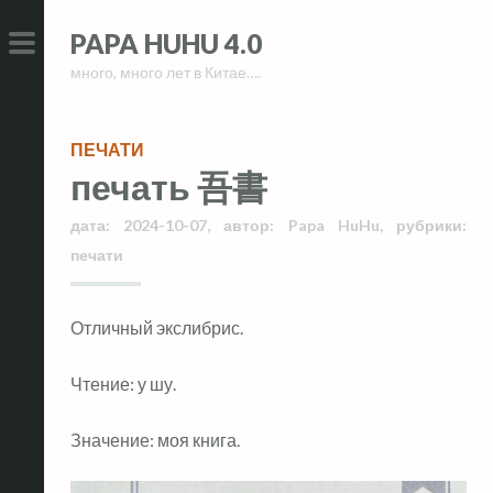
Skip
Skip
PAPA HUHU 4.0
to
to
много, много лет в Китае….
content
content
PRIMARY
MENU
ПЕЧАТИ
печать 吾書
дата:
2024-10-07
,
автор:
Papa HuHu
,
рубрики:
печати
Отличный экслибрис.
Чтение: у шу.
Значение: моя книга.